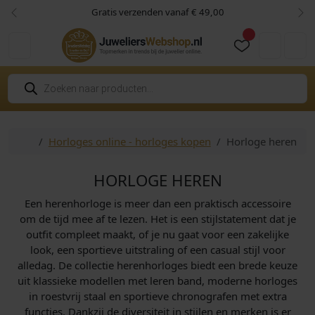
Skip to content
Skip to footer
Gratis verzenden vanaf € 49,00
Vorige
Vol
Cart
Account
P
r
o
d
u
c
Home
Horloges online - horloges kopen
Horloge heren
t
e
n
z
HORLOGE HEREN
o
e
Een herenhorloge is meer dan een praktisch accessoire
k
e
om de tijd mee af te lezen. Het is een stijlstatement dat je
n
outfit compleet maakt, of je nu gaat voor een zakelijke
look, een sportieve uitstraling of een casual stijl voor
alledag. De collectie herenhorloges biedt een brede keuze
uit klassieke modellen met leren band, moderne horloges
in roestvrij staal en sportieve chronografen met extra
functies. Dankzij de diversiteit in stijlen en merken is er