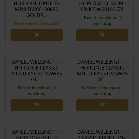
j
i
HORLOGE OPHELIA
HORLOGE QUADRO
k
s
MINI DW00100890
LINK DW00100671
GOLDP…
e
:
Direct leverbaar, 1
p
€
Binnenkort verwacht
werkdag
r
i
1
j
4
O
H
€
199,00
€
199,00
€
178,00
s
8
o
u
w
,
r
i
DANIEL WELLINGTON
DANIEL WELLINGTON
Aanbieding!
HORLOGE CLASSIC
HORLOGE CLASSIC
a
0
s
d
MULTI-EYE ST MAWES
MULTI-EYE ST MAWES
s
0
p
i
GO…
WI…
:
.
r
g
Direct leverbaar, 1
1x Direct leverbaar, 1
€
o
e
werkdag
werkdag
n
p
1
k
r
6
e
i
€
165,00
€
199,00
5
l
j
,
i
s
DANIEL WELLINGTON
DANIEL WELLINGTON
0
j
i
HORLOGE PETITE
CLASSIC PIANO LINK