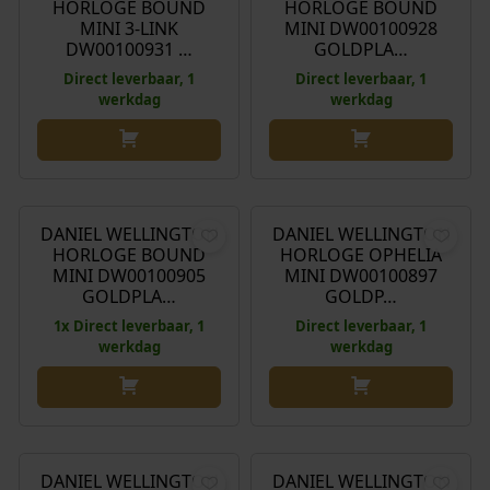
HORLOGE BOUND
HORLOGE BOUND
MINI 3-LINK
MINI DW00100928
DW00100931 …
GOLDPLA…
Direct leverbaar, 1
Direct leverbaar, 1
werkdag
werkdag
O
H
€
165,00
€
148,00
€
139,00
o
u
r
i
DANIEL WELLINGTON
DANIEL WELLINGTON
Aanbieding!
HORLOGE BOUND
HORLOGE OPHELIA
s
d
MINI DW00100905
MINI DW00100897
p
i
GOLDPLA…
GOLDP…
r
g
1x Direct leverbaar, 1
Direct leverbaar, 1
o
e
werkdag
werkdag
n
p
k
r
e
i
€
139,00
€
245,00
l
j
i
s
DANIEL WELLINGTON
DANIEL WELLINGTON