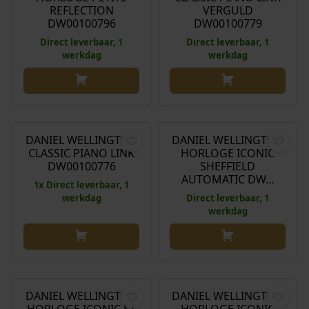
0
k
s
REFLECTION
VERGULD
DW00100796
DW00100779
.
e
:
p
€
Direct leverbaar, 1
Direct leverbaar, 1
werkdag
werkdag
r
i
1
j
7
O
H
€
199,00
€
158,00
€
349,00
s
8
o
u
w
,
r
i
DANIEL WELLINGTON
DANIEL WELLINGTON
a
0
Aanbieding!
CLASSIC PIANO LINK
HORLOGE ICONIC
s
d
s
0
DW00100776
SHEFFIELD
p
i
:
.
AUTOMATIC DW…
1x Direct leverbaar, 1
r
g
€
werkdag
Direct leverbaar, 1
o
e
werkdag
n
p
1
k
r
9
e
i
9
€
349,00
€
369,00
l
j
,
i
s
0
DANIEL WELLINGTON
DANIEL WELLINGTON
j
i
0
HORLOGE ICONIC ST
HORLOGE ICONIC