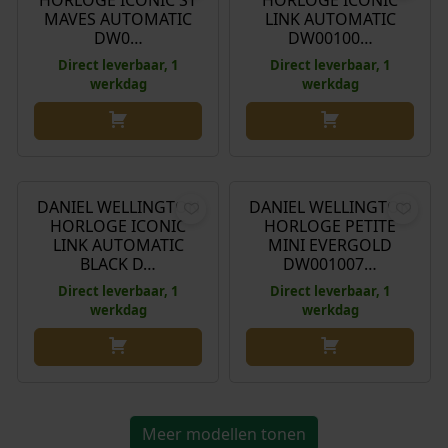
k
s
MAVES AUTOMATIC
LINK AUTOMATIC
.
DW0…
DW00100…
e
:
p
€
Direct leverbaar, 1
Direct leverbaar, 1
werkdag
werkdag
r
i
1
j
5
€
369,00
€
145,00
s
8
w
,
DANIEL WELLINGTON
DANIEL WELLINGTON
a
0
HORLOGE ICONIC
HORLOGE PETITE
s
0
LINK AUTOMATIC
MINI EVERGOLD
:
.
BLACK D…
DW001007…
€
Direct leverbaar, 1
Direct leverbaar, 1
werkdag
werkdag
1
9
9
,
0
Meer modellen tonen
0