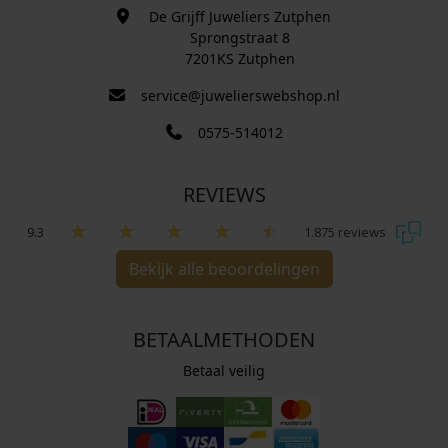
De Grijff Juweliers Zutphen
Sprongstraat 8
7201KS Zutphen
service@juwelierswebshop.nl
0575-514012
REVIEWS
9.3
1.875 reviews
Bekijk alle beoordelingen
BETAALMETHODEN
Betaal veilig