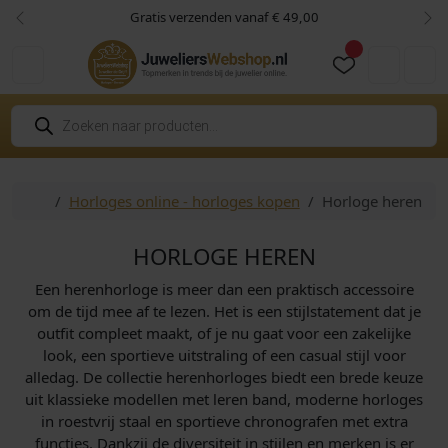
Skip to content
Skip to footer
Gratis verzenden vanaf € 49,00
Vorige
Vol
Cart
Account
P
r
o
d
u
c
Home
Horloges online - horloges kopen
Horloge heren
t
e
n
z
HORLOGE HEREN
o
e
Een herenhorloge is meer dan een praktisch accessoire
k
e
om de tijd mee af te lezen. Het is een stijlstatement dat je
n
outfit compleet maakt, of je nu gaat voor een zakelijke
look, een sportieve uitstraling of een casual stijl voor
alledag. De collectie herenhorloges biedt een brede keuze
uit klassieke modellen met leren band, moderne horloges
in roestvrij staal en sportieve chronografen met extra
functies. Dankzij de diversiteit in stijlen en merken is er