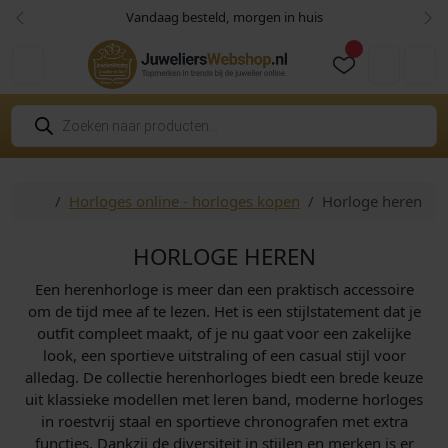
Skip to content
Skip to footer
Vandaag besteld, morgen in huis
Vorige
Vol
Cart
Account
P
r
o
d
u
c
Home
Horloges online - horloges kopen
Horloge heren
t
e
n
z
HORLOGE HEREN
o
e
Een herenhorloge is meer dan een praktisch accessoire
k
e
om de tijd mee af te lezen. Het is een stijlstatement dat je
n
outfit compleet maakt, of je nu gaat voor een zakelijke
look, een sportieve uitstraling of een casual stijl voor
alledag. De collectie herenhorloges biedt een brede keuze
uit klassieke modellen met leren band, moderne horloges
in roestvrij staal en sportieve chronografen met extra
functies. Dankzij de diversiteit in stijlen en merken is er