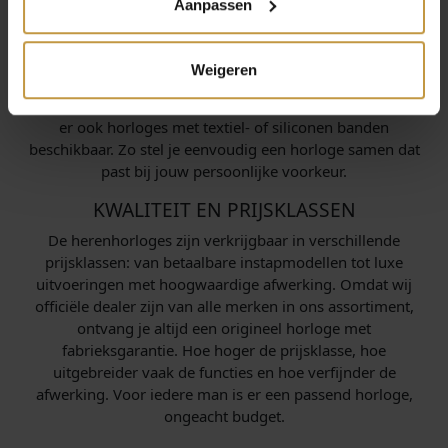
Aanpassen
De populairste tinten zijn zilver en goud, maar ook zwart
en blauw winnen steeds meer aan populariteit. Qua
materialen is er volop keuze: roestvrij staal is stevig en
Weigeren
luxe, titanium is licht en duurzaam, en leer geeft een
klassieke en stoere uitstraling. Voor een casual look zijn
er ook horloges met textiel- of siliconen banden
beschikbaar. Zo stel je eenvoudig een horloge samen dat
past bij jouw persoonlijke voorkeur.
KWALITEIT EN PRIJSKLASSEN
De herenhorloges zijn verkrijgbaar in verschillende
prijsklassen: van betaalbare instapmodellen tot luxe
uitvoeringen met hoogwaardige afwerking. Omdat wij
officiële dealer zijn van alle merken in ons assortiment,
ontvang je altijd een origineel horloge met
fabrieksgarantie. Hoe hoger de prijsklasse, hoe
uitgebreider vaak de functies en hoe verfijnder de
afwerking. Voor iedere man is er een passend horloge,
ongeacht budget.