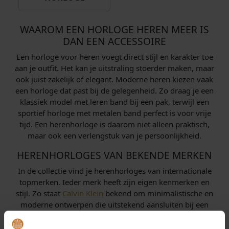
WAAROM EEN HORLOGE HEREN MEER IS
DAN EEN ACCESSOIRE
Een horloge voor heren voegt direct stijl en karakter toe
aan je outfit. Het kan je uitstraling stoerder maken, maar
ook juist zakelijk of elegant. Moderne heren kiezen vaak
een horloge dat past bij de gelegenheid. Zo draag je een
klassiek model met leren band bij een pak, terwijl een
sportief horloge met metalen band perfect is voor vrije
tijd. Een herenhorloge is daarom niet alleen praktisch,
maar ook een verlengstuk van je persoonlijkheid.
HERENHORLOGES VAN BEKENDE MERKEN
In de collectie vind je herenhorloges van internationale
topmerken. Ieder merk heeft zijn eigen kenmerken en
stijl. Zo staat
Calvin Klein
bekend om minimalistische en
moderne ontwerpen die uitstekend aansluiten bij een
zakelijke of casual look.
Daniel Wellington
biedt elegante
modellen met een slanke kast en verwisselbare banden,