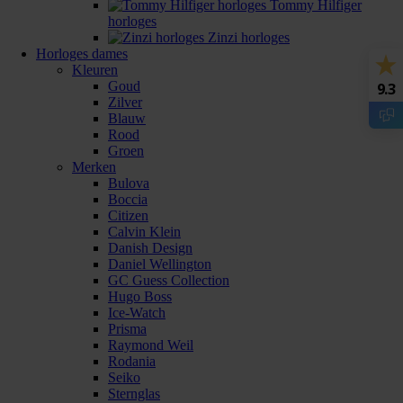
Tommy Hilfiger
horloges
Zinzi horloges
Horloges dames
Kleuren
Goud
9.3
Zilver
Blauw
Rood
Groen
Merken
Bulova
Boccia
Citizen
Calvin Klein
Danish Design
Daniel Wellington
GC Guess Collection
Hugo Boss
Ice-Watch
Prisma
Raymond Weil
Rodania
Seiko
Sternglas