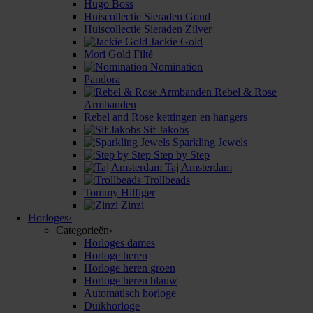
Hugo Boss
Huiscollectie Sieraden Goud
Huiscollectie Sieraden Zilver
Jackie Gold
Mori Gold Filté
Nomination
Pandora
Rebel & Rose
Armbanden
Rebel and Rose kettingen en hangers
Sif Jakobs
Sparkling Jewels
Step by Step
Taj Amsterdam
Trollbeads
Tommy Hilfiger
Zinzi
Horloges
›
Categorieën
›
Horloges dames
Horloge heren
Horloge heren groen
Horloge heren blauw
Automatisch horloge
Duikhorloge