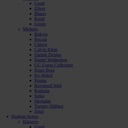
Goud
Zilver
Blauw
Rood
Groen
Merken
›
Bulova
Boccia
Citizen
Calvin Klein
Danish Design
Daniel Wellington
GC Guess Collection
Hugo Boss
Ice-Watch
Prisma
Raymond Weil
Rodania
Seiko
Sternglas
Tommy Hilfiger
Zinzi
Horloge heren
›
Kleuren
›
Goud