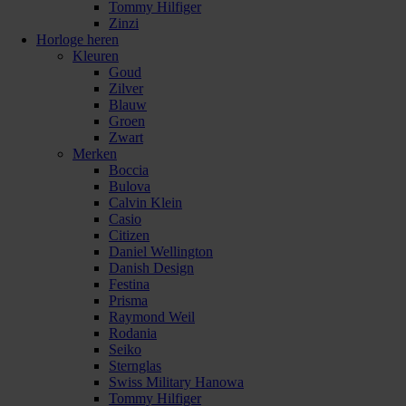
Tommy Hilfiger
Zinzi
Horloge heren
Kleuren
Goud
Zilver
Blauw
Groen
Zwart
Merken
Boccia
Bulova
Calvin Klein
Casio
Citizen
Daniel Wellington
Danish Design
Festina
Prisma
Raymond Weil
Rodania
Seiko
Sternglas
Swiss Military Hanowa
Tommy Hilfiger