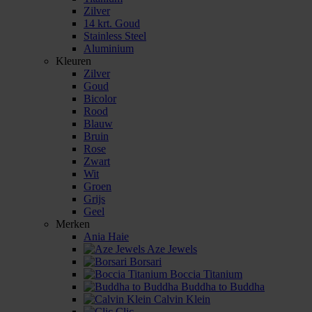
Zilver
14 krt. Goud
Stainless Steel
Aluminium
Kleuren
Zilver
Goud
Bicolor
Rood
Blauw
Bruin
Rose
Zwart
Wit
Groen
Grijs
Geel
Merken
Ania Haie
Aze Jewels
Borsari
Boccia Titanium
Buddha to Buddha
Calvin Klein
Clic