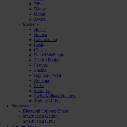
Zilver
Blauw
Groen
Zwart
Merken
›
Boccia
Bulova
Calvin Klein
Casio
Citizen
Daniel Wellington
Danish Design
Festina
Prisma
Raymond Weil
Rodania
Seiko
Sternglas
Swiss Military Hanowa
Tommy Hilfiger
Smartwatches
›
Bluetooth horloges Smart
Smartwatch Garmin
Smartwatch OPS!
Korting-Sale
›