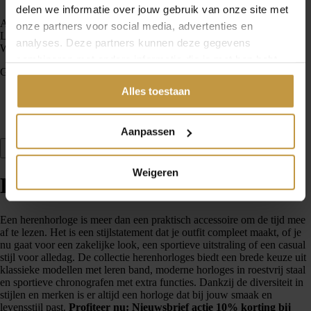
delen we informatie over jouw gebruik van onze site met
Account
onze partners voor social media, advertenties en
Loading...
analyses. Deze partners kunnen deze gegevens
Winkelwagen
combineren met andere informatie die je met hen hebt
Geen producten in de winkelwagen.
gedeeld of die ze hebben verzameld via jouw gebruik van
Alles toestaan
hun diensten.
Home
Horloges online - horloges kopen
Horloge heren
Aanpassen
Open filter
Weigeren
Horloge heren
Een herenhorloge is meer dan een praktisch accessoire om de tijd mee
af te lezen. Het is een stijlstatement dat je outfit compleet maakt, of je
nu gaat voor een zakelijke look, een sportieve uitstraling of een casual
stijl voor alledag. De collectie herenhorloges biedt een brede keuze uit
klassieke modellen met leren band, moderne horloges in roestvrij staal
en sportieve chronografen met extra functies. Dankzij de diversiteit in
stijlen en merken is er altijd een horloge dat bij jouw smaak en
levensstijl past.
Profiteer nu: Nieuwsbrief actie 10% korting bij