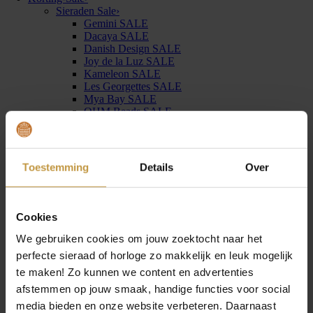
Sieraden Sale
›
Gemini SALE
Dacaya SALE
Danish Design SALE
Joy de la Luz SALE
Kameleon SALE
Les Georgettes SALE
Mya Bay SALE
OHM Beads SALE
Quoins SALE
Take What You Need by Mi Moneda SALE
Thomas Sabo SALE
Horloges Sale
›
Toestemming
Details
Over
Claude Bernard horloges SALE
Joy de la Luz Horloges SALE
Pontiac Horloges SALE
Junghans horloges SALE
Cookies
Kerbholz horloges SALE
Cadeau’s
›
We gebruiken cookies om jouw zoektocht naar het
Tot €50,00
perfecte sieraad of horloge zo makkelijk en leuk mogelijk
€50,00 tot €100,00
te maken! Zo kunnen we content en advertenties
€100,00 tot €250,00
€250,00 tot €500,00
afstemmen op jouw smaak, handige functies voor social
€500,00 tot €1.000,00
media bieden en onze website verbeteren. Daarnaast
Nieuw