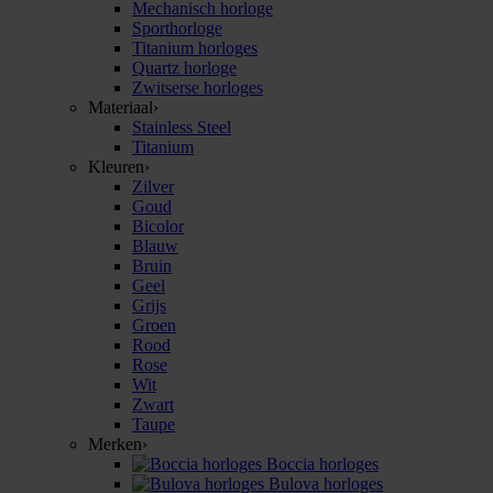
Mechanisch horloge
Sporthorloge
Titanium horloges
Quartz horloge
Zwitserse horloges
Materiaal
›
Stainless Steel
Titanium
Kleuren
›
Zilver
Goud
Bicolor
Blauw
Bruin
Geel
Grijs
Groen
Rood
Rose
Wit
Zwart
Taupe
Merken
›
Boccia horloges
Bulova horloges