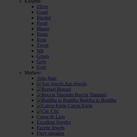
Kleuren
›
Zilver
Goud
Bicolor
Rood
Blauw
Bruin
Rose
Zwart
Wit
Groen
Grijs
Geel
Merken
›
Ania Haie
Aze Jewels
Borsari
Boccia Titanium
Buddha to Buddha
Calvin Klein
Clic
Coeur de Lion
Excellent Jewelry
Facette Jewels
Fjory sieraden