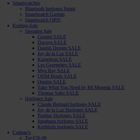
Smartwatches
Bluetooth horloges Smart
Smartwatch Garmin
Smartwatch OPS!
Korting-Sale
Sieraden Sale
Gemini SALE
Dacaya SALE
Danish Design SALE
Joy de la Luz SALE
Kameleon SALE
Les Georgettes SALE
Mya Bay SALE
OHM Beads SALE
Quoins SALE
Take What You Need by Mi Moneda SALE
Thomas Sabo SALE
Horloges Sale
Claude Bernard horloges SALE
Joy de la Luz Horloges SALE
Pontiac Horloges SALE
Junghans horloges SALE
Kerbholz horloges SALE
Cadeau’s
Tot €50,00