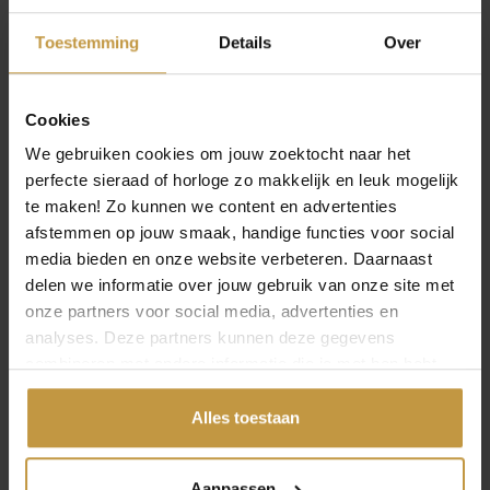
fabrieksgarantie. Hoe hoger de prijsklasse, hoe
uitgebreider vaak de functies en hoe verfijnder de
Toestemming
Details
Over
afwerking. Voor iedere man is er een passend horloge,
ongeacht budget.
KORTE KOOPGIDS: ZO KIES JE HET JUISTE
Cookies
HERENHORLOGE
We gebruiken cookies om jouw zoektocht naar het
Met het brede aanbod kan het lastig zijn om een keuze te
perfecte sieraad of horloge zo makkelijk en leuk mogelijk
maken. Deze korte koopgids helpt je op weg:
te maken! Zo kunnen we content en advertenties
afstemmen op jouw smaak, handige functies voor social
Merk:
kies een merk dat aansluit bij jouw stijl, zoals
media bieden en onze website verbeteren. Daarnaast
Calvin Klein voor minimalistisch design of Tommy
delen we informatie over jouw gebruik van onze site met
Hilfiger voor sportief en trendy.
onze partners voor social media, advertenties en
Materiaal:
roestvrij staal of titanium zijn luxe en
OPEN FILTER
analyses. Deze partners kunnen deze gegevens
duurzaam, leer zorgt voor een klassieke uitstraling.
combineren met andere informatie die je met hen hebt
Kleur:
zilver en goud zijn tijdloos, zwart en blauw
modern en stoer.
gedeeld of die ze hebben verzameld via jouw gebruik van
Prijs:
bepaal vooraf je budget en selecteer uit de
hun diensten.
Alles toestaan
passende modellen.
WAAROM KIEZEN VOOR
Aanpassen