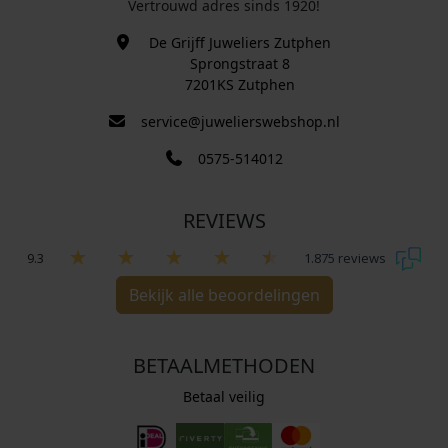
Vertrouwd adres sinds 1920!
De Grijff Juweliers Zutphen
Sprongstraat 8
7201KS Zutphen
service@juwelierswebshop.nl
0575-514012
REVIEWS
9.3
1.875 reviews
Bekijk alle beoordelingen
BETAALMETHODEN
Betaal veilig