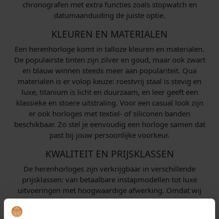
chronografen met extra functies zoals stopwatch en
datumaanduiding de juiste optie.
KLEUREN EN MATERIALEN
Een herenhorloge komt in talloze kleuren en materialen.
De populairste tinten zijn zilver en goud, maar ook zwart
en blauw winnen steeds meer aan populariteit. Qua
materialen is er volop keuze: roestvrij staal is stevig en
luxe, titanium is licht en duurzaam, en leer geeft een
klassieke en stoere uitstraling. Voor een casual look zijn
er ook horloges met textiel- of siliconen banden
beschikbaar. Zo stel je eenvoudig een horloge samen dat
past bij jouw persoonlijke voorkeur.
KWALITEIT EN PRIJSKLASSEN
De herenhorloges zijn verkrijgbaar in verschillende
prijsklassen: van betaalbare instapmodellen tot luxe
uitvoeringen met hoogwaardige afwerking. Omdat wij
officiële dealer zijn van alle merken in ons assortiment,
ontvang je altijd een origineel horloge met