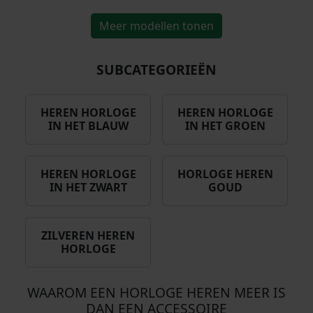
,
w
,
i
s
0
Meer modellen tonen
a
9
j
i
0
s
0
k
s
.
:
.
e
:
SUBCATEGORIEËN
€
p
€
r
2
HEREN HORLOGE
HEREN HORLOGE
i
1
IN HET BLAUW
IN HET GROEN
0
j
6
9
s
8
,
w
,
HEREN HORLOGE
HORLOGE HEREN
0
a
0
IN HET ZWART
GOUD
0
s
0
.
:
.
€
ZILVEREN HEREN
HORLOGE
1
7
WAAROM EEN HORLOGE HEREN MEER IS
9
DAN EEN ACCESSOIRE