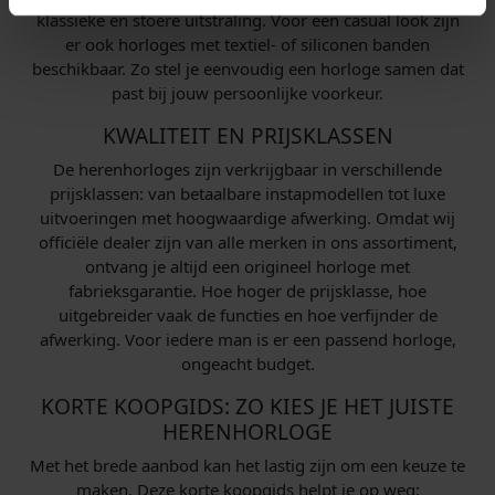
klassieke en stoere uitstraling. Voor een casual look zijn
er ook horloges met textiel- of siliconen banden
beschikbaar. Zo stel je eenvoudig een horloge samen dat
past bij jouw persoonlijke voorkeur.
KWALITEIT EN PRIJSKLASSEN
De herenhorloges zijn verkrijgbaar in verschillende
prijsklassen: van betaalbare instapmodellen tot luxe
uitvoeringen met hoogwaardige afwerking. Omdat wij
officiële dealer zijn van alle merken in ons assortiment,
ontvang je altijd een origineel horloge met
fabrieksgarantie. Hoe hoger de prijsklasse, hoe
uitgebreider vaak de functies en hoe verfijnder de
afwerking. Voor iedere man is er een passend horloge,
ongeacht budget.
KORTE KOOPGIDS: ZO KIES JE HET JUISTE
HERENHORLOGE
Met het brede aanbod kan het lastig zijn om een keuze te
maken. Deze korte koopgids helpt je op weg: