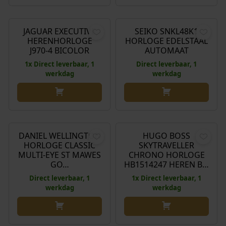
O
H
€
425,00
€
361,00
€
250,00
s
8
o
u
w
,
r
i
JAGUAR EXECUTIVE
SEIKO SNKL48K1
a
0
Aanbieding!
HERENHORLOGE
HORLOGE EDELSTAAL
s
d
s
0
J970-4 BICOLOR
AUTOMAAT
p
i
:
.
1x Direct leverbaar, 1
Direct leverbaar, 1
r
g
€
werkdag
werkdag
o
e
n
p
1
k
r
6
O
H
€
199,00
€
399,00
€
348,00
e
i
5
o
u
l
j
,
r
i
DANIEL WELLINGTON
HUGO BOSS
Aanbieding!
i
s
0
HORLOGE CLASSIC
SKYTRAVELLER
s
d
j
i
0
MULTI-EYE ST MAWES
CHRONO HORLOGE
p
i
k
s
GO…
HB1514247 HEREN B…
.
r
g
e
:
Direct leverbaar, 1
1x Direct leverbaar, 1
o
e
p
€
werkdag
werkdag
n
p
r
k
r
i
3
e
i
j
6
O
H
€
275,00
€
247,00
€
209,00