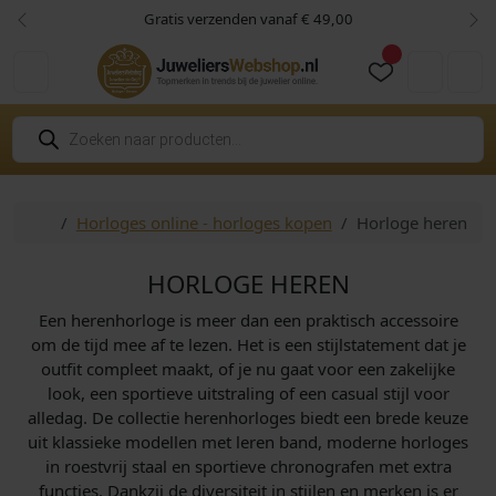
Skip to content
Skip to footer
Gratis verzenden vanaf € 49,00
Vorige
Vol
Cart
Account
P
r
o
d
u
c
Home
Horloges online - horloges kopen
Horloge heren
t
e
n
z
HORLOGE HEREN
o
e
Een herenhorloge is meer dan een praktisch accessoire
k
e
om de tijd mee af te lezen. Het is een stijlstatement dat je
n
outfit compleet maakt, of je nu gaat voor een zakelijke
look, een sportieve uitstraling of een casual stijl voor
alledag. De collectie herenhorloges biedt een brede keuze
uit klassieke modellen met leren band, moderne horloges
in roestvrij staal en sportieve chronografen met extra
functies. Dankzij de diversiteit in stijlen en merken is er