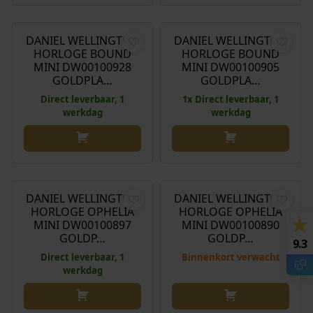
O
H
€
169,00
€
165,00
€
148,00
o
u
r
i
DANIEL WELLINGTON
DANIEL WELLINGTON
Aanbieding!
HORLOGE BOUND
HORLOGE BOUND
s
d
MINI DW00100928
MINI DW00100905
p
i
GOLDPLA…
GOLDPLA…
r
g
Direct leverbaar, 1
1x Direct leverbaar, 1
o
e
werkdag
werkdag
n
p
k
r
e
i
€
139,00
€
139,00
l
j
i
s
DANIEL WELLINGTON
DANIEL WELLINGTON
j
i
HORLOGE OPHELIA
HORLOGE OPHELIA
k
s
MINI DW00100897
MINI DW00100890
GOLDP…
GOLDP…
e
:
9.3
p
€
Direct leverbaar, 1
Binnenkort verwacht
werkdag
r
i
1
j
4