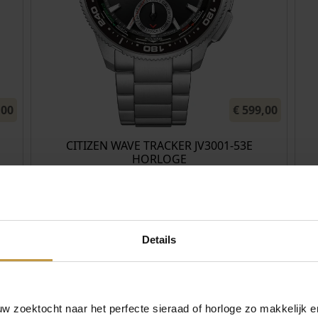
,00
€
599,00
CITIZEN WAVE TRACKER JV3001-53E
HORLOGE
Direct leverbaar, 1 werkdag
€
650,00
Details
SEIKO PROSPEX AUTOMAAT HBB001K1
HORLOGE 145TH ANNIVERSA…
Direct leverbaar, 1 werkdag
 zoektocht naar het perfecte sieraad of horloge zo makkelijk e