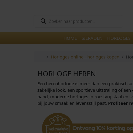
Skip to content
Skip to footer
P
r
o
d
u
HOME
SIERADEN
HORLOGES
c
t
e
n
Home
Horloges online - horloges kopen
Hor
z
o
e
k
HORLOGE HEREN
e
n
Een herenhorloge is meer dan een praktisch acce
zakelijke look, een sportieve uitstraling of ee
band, moderne horloges in roestvrij staal en sp
bij jouw smaak en levensstijl past.
Profiteer n