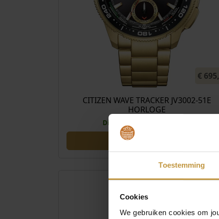
€
695
CITIZEN WAVE TRACKER JV3002-51E
HORLOGE
Direct leverbaar, 1 werkdag
Toestemming
Cookies
We gebruiken cookies om jouw