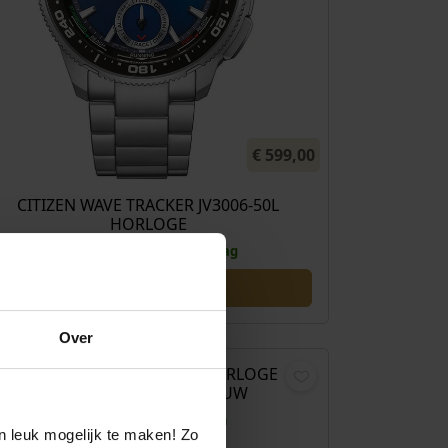
€
599,00
CITIZEN WAVE TRACKER JV3006-50L
HORLOGE
Direct leverbaar, 1 werkdag
€
249,00
Over
HUGO BOSS CHESWICK HORLOGE
HB1514309 HEREN BLAUW
Levertijd: 2-3 werkdagen
n leuk mogelijk te maken! Zo