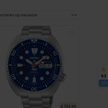
9.3
€
750,00