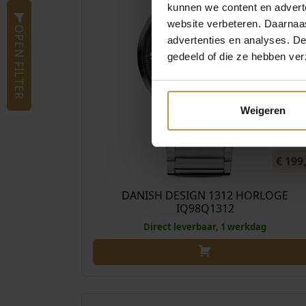
kunnen we content en advert
website verbeteren. Daarnaas
OPEN FILTER
advertenties en analyses. D
gedeeld of die ze hebben ver
Weigeren
€
199
DANISH DESIGN 1312 HORLOGE
IQ98Q1312
Direct leverbaar, 1 werkdag
€
389