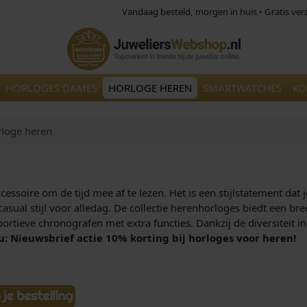
Vandaag besteld, morgen in huis • Gratis ve
HORLOGES DAMES
HORLOGE HEREN
SMARTWATCHES
KO
loge heren
ssoire om de tijd mee af te lezen. Het is een stijlstatement dat 
n casual stijl voor alledag. De collectie herenhorloges biedt een b
ortieve chronografen met extra functies. Dankzij de diversiteit in 
u: Nieuwsbrief actie 10% korting bij horloges voor heren!