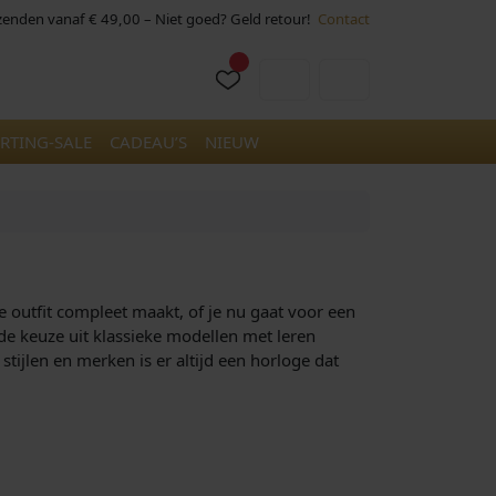
rzenden vanaf € 49,00 – Niet goed? Geld retour!
Contact
Cart
Account
RTING-SALE
CADEAU’S
NIEUW
je outfit compleet maakt, of je nu gaat voor een
rede keuze uit klassieke modellen met leren
stijlen en merken is er altijd een horloge dat