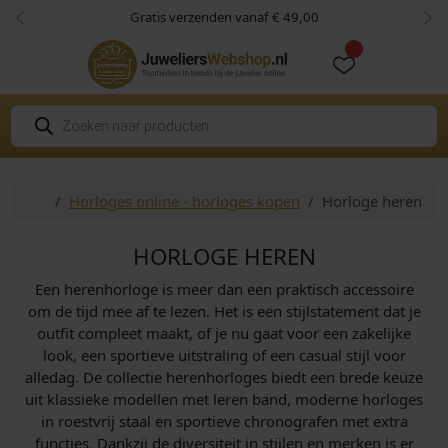
Skip to content
Skip to footer
Gratis verzenden vanaf € 49,00
Vorige
Vol
Cart
Account
P
r
o
d
u
c
Home
Horloges online - horloges kopen
Horloge heren
t
e
n
z
HORLOGE HEREN
o
e
Een herenhorloge is meer dan een praktisch accessoire
k
e
om de tijd mee af te lezen. Het is een stijlstatement dat je
n
outfit compleet maakt, of je nu gaat voor een zakelijke
look, een sportieve uitstraling of een casual stijl voor
alledag. De collectie herenhorloges biedt een brede keuze
uit klassieke modellen met leren band, moderne horloges
in roestvrij staal en sportieve chronografen met extra
functies. Dankzij de diversiteit in stijlen en merken is er