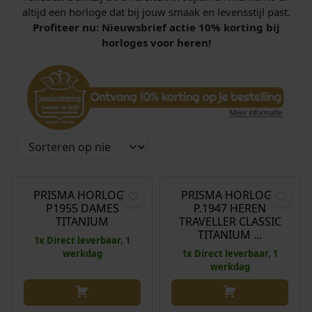
altijd een horloge dat bij jouw smaak en levensstijl past.
Profiteer nu: Nieuwsbrief actie 10% korting bij
horloges voor heren!
O
H
O
H
€
198,00
€
138,00
€
198,00
€
138,00
o
u
o
u
r
i
r
i
PRISMA HORLOGE
PRISMA HORLOGE
Aanbieding!
Aanbieding!
P1955 DAMES
P.1947 HEREN
s
d
s
d
TITANIUM
TRAVELLER CLASSIC
p
i
p
i
TITANIUM …
1x Direct leverbaar, 1
r
g
r
g
werkdag
1x Direct leverbaar, 1
o
e
o
e
werkdag
n
p
n
p
k
r
k
r
e
i
e
i