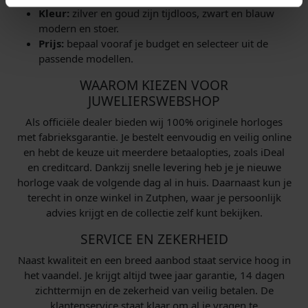
Kleur:
zilver en goud zijn tijdloos, zwart en blauw
modern en stoer.
Prijs:
bepaal vooraf je budget en selecteer uit de
passende modellen.
WAAROM KIEZEN VOOR
JUWELIERSWEBSHOP
Als officiële dealer bieden wij 100% originele horloges
met fabrieksgarantie. Je bestelt eenvoudig en veilig online
en hebt de keuze uit meerdere betaalopties, zoals iDeal
en creditcard. Dankzij snelle levering heb je je nieuwe
horloge vaak de volgende dag al in huis. Daarnaast kun je
terecht in onze winkel in Zutphen, waar je persoonlijk
advies krijgt en de collectie zelf kunt bekijken.
SERVICE EN ZEKERHEID
Naast kwaliteit en een breed aanbod staat service hoog in
het vaandel. Je krijgt altijd twee jaar garantie, 14 dagen
zichttermijn en de zekerheid van veilig betalen. De
klantenservice staat klaar om al je vragen te