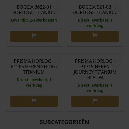
8
8
s
,
BOCCIA 3622-01
BOCCIA 521-03
,
,
w
0
HORLOGE TITANIUM
HORLOGE TITANIUM
0
0
a
0
Levertijd: 2-3 werkdagen
Direct leverbaar, 1
0
0
s
.
werkdag
.
.
:
€
€
149,00
€
149,00
1
1
PRISMA HORLOGE
PRISMA HORLOGE
P1265 HEREN EFFORT
9
P1719 HEREN
TITANIUM
JOURNEY TITANIUM
,
BLAUW
Direct leverbaar, 1
0
werkdag
Direct leverbaar, 1
0
werkdag
.
SUBCATEGORIEËN