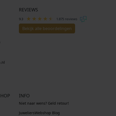
REVIEWS
9.3
1.875 reviews
Bekijk alle beoordelingen
n
.nl
SHOP
INFO
Niet naar wens? Geld retour!
JuweliersWebshop Blog