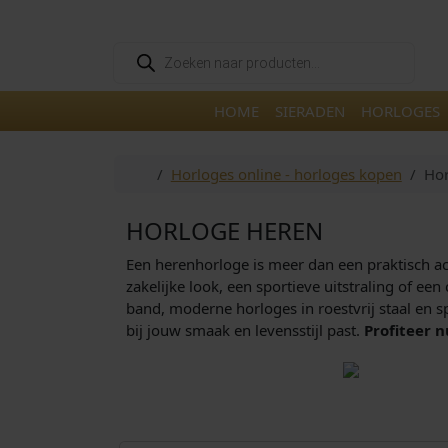
Skip to content
Skip to footer
P
r
o
d
u
HOME
SIERADEN
HORLOGES
c
t
e
n
Home
Horloges online - horloges kopen
Hor
z
o
e
HORLOGE HEREN
k
e
n
Een herenhorloge is meer dan een praktisch acce
zakelijke look, een sportieve uitstraling of ee
band, moderne horloges in roestvrij staal en sp
bij jouw smaak en levensstijl past.
Profiteer n
€
379