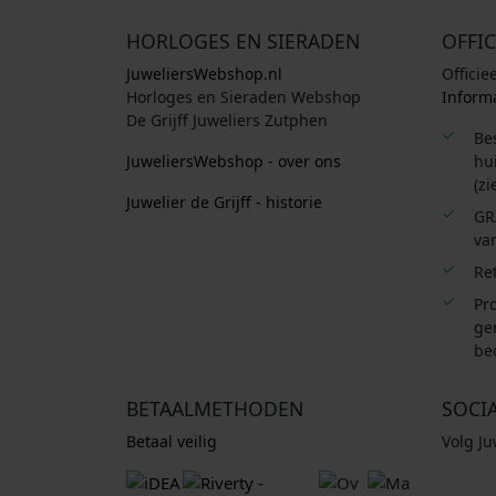
HORLOGES EN SIERADEN
OFFIC
JuweliersWebshop.nl
Officie
Horloges en Sieraden Webshop
Informa
De Grijff Juweliers Zutphen
Be
JuweliersWebshop - over ons
hui
(zi
Juwelier de Grijff - historie
GR
van
Re
Pro
ge
be
BETAALMETHODEN
SOCI
Betaal veilig
Volg J