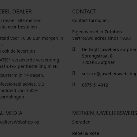
IEEL DEALER
CONTACT
el dealer alle merken
Contact formulier.
tie over bestellen
Eigen winkel in
Zutphen
.
steld voor 16:30 uur, morgen in
Vertrouwd adres sinds 1920!
s.
De Grijff Juweliers Zutphe
e ook de levertijd)
Sprongstraat 8
ATIS* verzekerde verzending,
7201KS Zutphen
af €49,- per bestelling in NL.
service@juwelierswebshop
tourtermijn 14 dagen.
fessioneel advies. 9.3
0575-514012
middeld van 1500+
oordelingen.
AL MEDIA
MERKEN JUWELIERSWEB
uweliersWebshop op
Sieraden
Rebel & Rose