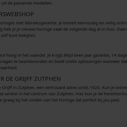
r uit de passende modellen.
ERSWEBSHOP
horloges met fabrieksgarantie. Je bestelt eenvoudig en veilig onli
ing heb je je nieuwe horloge vaak de volgende dag al in huis. Daar
 zelf kunt bekijken.
ce hoog in het vaandel. Je krijgt altijd twee jaar garantie, 14 dag
je vragen te beantwoorden en biedt snelle oplossingen wanneer da
baarheid.
R DE GRIJFF ZUTPHEN
 Grijff in Zutphen, een vertrouwd adres sinds 1920. Kun je onlin
ze winkel in het centrum van Zutphen. Hier kun je de herenhorlo
 graag bij het vinden van het horloge dat perfect bij jou past.