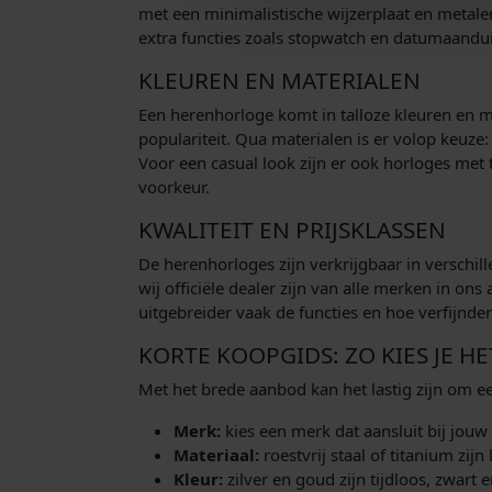
met een minimalistische wijzerplaat en metalen
extra functies zoals stopwatch en datumaanduid
KLEUREN EN MATERIALEN
Een herenhorloge komt in talloze kleuren en m
populariteit. Qua materialen is er volop keuze: r
Voor een casual look zijn er ook horloges met 
voorkeur.
KWALITEIT EN PRIJSKLASSEN
De herenhorloges zijn verkrijgbaar in verschi
wij officiële dealer zijn van alle merken in on
uitgebreider vaak de functies en hoe verfijnd
KORTE KOOPGIDS: ZO KIES JE H
Met het brede aanbod kan het lastig zijn om e
Merk:
kies een merk dat aansluit bij jouw 
Materiaal:
roestvrij staal of titanium zijn
Kleur:
zilver en goud zijn tijdloos, zwart