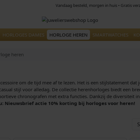
Vandaag besteld, morgen in huis • Gratis ve
HORLOGES DAMES
HORLOGE HEREN
SMARTWATCHES
KO
loge heren
ssoire om de tijd mee af te lezen. Het is een stijlstatement dat 
n casual stijl voor alledag. De collectie herenhorloges biedt een b
ortieve chronografen met extra functies. Dankzij de diversiteit in 
u: Nieuwsbrief actie 10% korting bij horloges voor heren!
,00
€
369,00