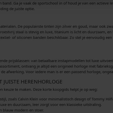
 band. Ga je vaak de sportschool in of houd je van een actieve le
ing de juiste optie.
aterialen. De populairste tinten zijn zilver en goud, maar ook z
oestvrij staal is stevig en luxe, titanium is licht en duurzaam, en 
textiel- of siliconen banden beschikbaar. Zo stel je eenvoudig ee
llende prijsklassen: van betaalbare instapmodellen tot luxe uit
s assortiment, ontvang je altijd een origineel horloge met fabrieks
er de afwerking. Voor iedere man is er een passend horloge, onge
ET JUISTE HERENHORLOGE
en keuze te maken. Deze korte koopgids helpt je op weg:
stijl, zoals Calvin Klein voor minimalistisch design of Tommy Hilfi
 luxe en duurzaam, leer zorgt voor een klassieke uitstraling.
 en blauw modern en stoer.