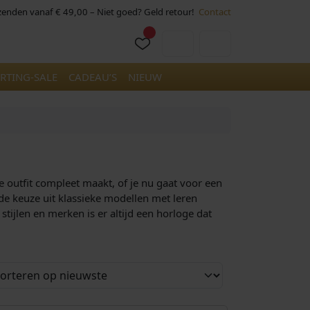
rzenden vanaf € 49,00 – Niet goed? Geld retour!
Contact
Cart
Account
RTING-SALE
CADEAU’S
NIEUW
je outfit compleet maakt, of je nu gaat voor een
rede keuze uit klassieke modellen met leren
stijlen en merken is er altijd een horloge dat
€
599,00