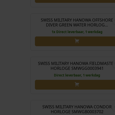
€
499
SWISS MILITARY HANOWA OFFSHORE
DIVER GREEN WATER HORLOG…
1x Direct leverbaar, 1 werkdag
€
369
SWISS MILITARY HANOWA FIELDMASTE
HORLOGE SMWGG0003941
Direct leverbaar, 1 werkdag
O
€
329,00
€
298
o
r
SWISS MILITARY HANOWA CONDOR
Aanbieding!
HORLOGE SMWGB0003702
s