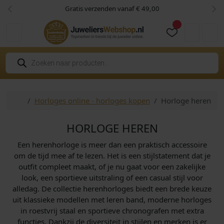
Skip to content
Skip to footer
Gratis verzenden vanaf € 49,00
Vorige
Vol
Cart
Account
P
r
o
d
u
c
Home
Horloges online - horloges kopen
Horloge heren
t
e
n
z
HORLOGE HEREN
o
e
Een herenhorloge is meer dan een praktisch accessoire
k
e
om de tijd mee af te lezen. Het is een stijlstatement dat je
n
outfit compleet maakt, of je nu gaat voor een zakelijke
look, een sportieve uitstraling of een casual stijl voor
alledag. De collectie herenhorloges biedt een brede keuze
uit klassieke modellen met leren band, moderne horloges
in roestvrij staal en sportieve chronografen met extra
functies. Dankzij de diversiteit in stijlen en merken is er