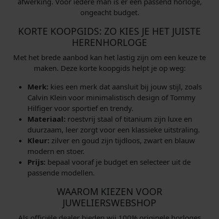
afwerking. Voor iedere man is er een passend horloge,
ongeacht budget.
KORTE KOOPGIDS: ZO KIES JE HET JUISTE
HERENHORLOGE
Met het brede aanbod kan het lastig zijn om een keuze te
maken. Deze korte koopgids helpt je op weg:
Merk:
kies een merk dat aansluit bij jouw stijl, zoals
Calvin Klein voor minimalistisch design of Tommy
Hilfiger voor sportief en trendy.
Materiaal:
roestvrij staal of titanium zijn luxe en
duurzaam, leer zorgt voor een klassieke uitstraling.
Kleur:
zilver en goud zijn tijdloos, zwart en blauw
modern en stoer.
Prijs:
bepaal vooraf je budget en selecteer uit de
passende modellen.
WAAROM KIEZEN VOOR
JUWELIERSWEBSHOP
Als officiële dealer bieden wij 100% originele horloges