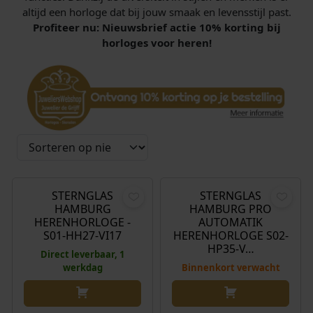
altijd een horloge dat bij jouw smaak en levensstijl past.
Profiteer nu: Nieuwsbrief actie 10% korting bij
horloges voor heren!
€
299,00
€
699,00
STERNGLAS
STERNGLAS
HAMBURG
HAMBURG PRO
HERENHORLOGE -
AUTOMATIK
S01-HH27-VI17
HERENHORLOGE S02-
HP35-V…
Direct leverbaar, 1
werkdag
Binnenkort verwacht