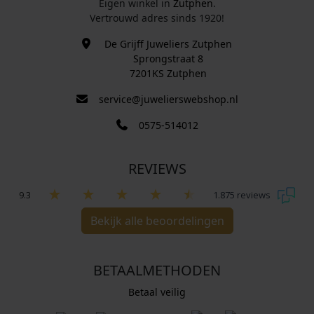
Eigen winkel in
Zutphen
.
Vertrouwd adres sinds 1920!
De Grijff Juweliers Zutphen
Sprongstraat 8
7201KS Zutphen
service@juwelierswebshop.nl
0575-514012
REVIEWS
9.3
1.875 reviews
Bekijk alle beoordelingen
BETAALMETHODEN
Betaal veilig