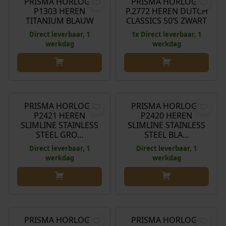
PRISMA HORLOGE
PRISMA HORLOGE
Aanbieding!
P1303 HEREN
P.2772 HEREN DUTCH
s
d
TITANIUM BLAUW
CLASSICS 50’S ZWART
p
i
Direct leverbaar, 1
1x Direct leverbaar, 1
r
g
werkdag
werkdag
o
e
n
p
k
r
€
149,00
€
149,00
e
i
l
j
PRISMA HORLOGE
PRISMA HORLOGE
i
s
P2421 HEREN
P2420 HEREN
j
i
SLIMLINE STAINLESS
SLIMLINE STAINLESS
k
s
STEEL GRO…
STEEL BLA…
e
:
Direct leverbaar, 1
Direct leverbaar, 1
p
€
werkdag
werkdag
r
i
7
j
6
€
149,00
€
149,00
s
,
w
0
PRISMA HORLOGE
PRISMA HORLOGE