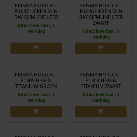
PRISMA HORLOGE
PRISMA HORLOGE
P1647 HEREN SUN
P1646 HEREN SUN
RAY SLIMLINE LEER
RAY SLIMLINE LEER
ZWART
Direct leverbaar, 1
werkdag
Direct leverbaar, 1
werkdag
€
149,00
€
149,00
PRISMA HORLOGE
PRISMA HORLOGE
P1305 HEREN
P1304 HEREN
TITANIUM GROEN
TITANIUM ZWART
Direct leverbaar, 1
Direct leverbaar, 1
werkdag
werkdag
O
H
€
149,00
€
109,00
€
76,00
o
u
r
i