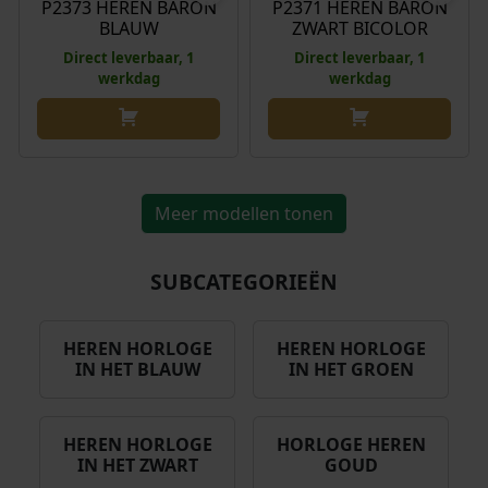
P2373 HEREN BARON
P2371 HEREN BARON
a
0
BLAUW
ZWART BICOLOR
s
.
Direct leverbaar, 1
Direct leverbaar, 1
:
werkdag
werkdag
€
1
0
9
Meer modellen tonen
,
0
0
SUBCATEGORIEËN
.
HEREN HORLOGE
HEREN HORLOGE
IN HET BLAUW
IN HET GROEN
HEREN HORLOGE
HORLOGE HEREN
IN HET ZWART
GOUD