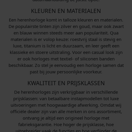
KLEUREN EN MATERIALEN
Een herenhorloge komt in talloze kleuren en materialen.
De populairste tinten zijn zilver en goud, maar ook zwart
en blauw winnen steeds meer aan populariteit. Qua
materialen is er volop keuze: roestvrij staal is stevig en
luxe, titanium is licht en duurzaam, en leer geeft een
klassieke en stoere uitstraling. Voor een casual look zijn
er ook horloges met textiel- of siliconen banden
beschikbaar. Zo stel je eenvoudig een horloge samen dat
past bij jouw persoonlijke voorkeur.
KWALITEIT EN PRIJSKLASSEN
De herenhorloges zijn verkrijgbaar in verschillende
prijsklassen: van betaalbare instapmodellen tot luxe
uitvoeringen met hoogwaardige afwerking. Omdat wij
officiële dealer zijn van alle merken in ons assortiment,
ontvang je altijd een origineel horloge met
fabrieksgarantie. Hoe hoger de prijsklasse, hoe
uitgebreider vaak de functies en hoe verfijnder de