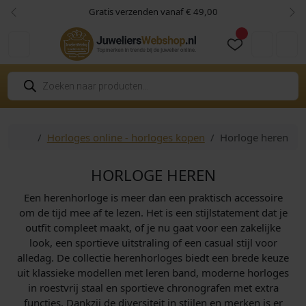
Skip to content
Skip to footer
Gratis verzenden vanaf € 49,00
Vorige
Vol
Cart
Account
P
r
o
d
u
c
Home
Horloges online - horloges kopen
Horloge heren
t
e
n
z
HORLOGE HEREN
o
e
Een herenhorloge is meer dan een praktisch accessoire
k
e
om de tijd mee af te lezen. Het is een stijlstatement dat je
n
outfit compleet maakt, of je nu gaat voor een zakelijke
look, een sportieve uitstraling of een casual stijl voor
alledag. De collectie herenhorloges biedt een brede keuze
uit klassieke modellen met leren band, moderne horloges
in roestvrij staal en sportieve chronografen met extra
functies. Dankzij de diversiteit in stijlen en merken is er