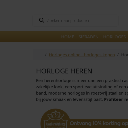
Skip to content
Skip to footer
P
r
o
d
u
HOME
SIERADEN
HORLOGES
c
t
e
n
Home
Horloges online - horloges kopen
Hor
z
o
e
k
HORLOGE HEREN
e
n
Een herenhorloge is meer dan een praktisch acce
zakelijke look, een sportieve uitstraling of ee
band, moderne horloges in roestvrij staal en sp
bij jouw smaak en levensstijl past.
Profiteer n