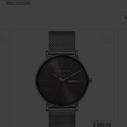
,00
N
€
289,00