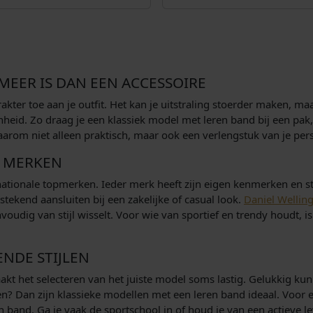
EER IS DAN EEN ACCESSOIRE
rakter toe aan je outfit. Het kan je uitstraling stoerder maken, ma
nheid. Zo draag je een klassiek model met leren band bij een pak
 daarom niet alleen praktisch, maar ook een verlengstuk van je per
 MERKEN
rnationale topmerken. Ieder merk heeft zijn eigen kenmerken en sti
ekend aansluiten bij een zakelijke of casual look.
Daniel Wellin
oudig van stijl wisselt. Voor wie van sportief en trendy houdt, i
NDE STIJLEN
t het selecteren van het juiste model soms lastig. Gelukkig kun j
ragen? Dan zijn klassieke modellen met een leren band ideaal. Voo
 band. Ga je vaak de sportschool in of houd je van een actieve le