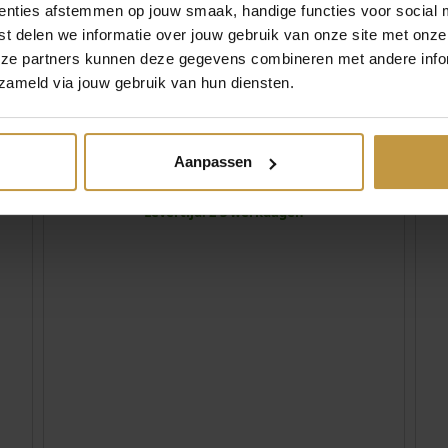
enties afstemmen op jouw smaak, handige functies voor social 
HERENHORLOGE
t delen we informatie over jouw gebruik van onze site met onze
Levertijd: 2-3 werkdagen
eze partners kunnen deze gegevens combineren met andere infor
zameld via jouw gebruik van hun diensten.
€
389,00
Aanpassen
JACOB JENSEN 515 CLASSIC
A
HERENHORLOGE ZWART ZILVER
Levertijd: 2-3 werkdagen