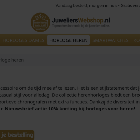
Vandaag besteld, morgen in huis • Gratis ve
HORLOGES DAMES
HORLOGE HEREN
SMARTWATCHES
KO
loge heren
ssoire om de tijd mee af te lezen. Het is een stijlstatement dat 
n casual stijl voor alledag. De collectie herenhorloges biedt een b
ortieve chronografen met extra functies. Dankzij de diversiteit in 
u: Nieuwsbrief actie 10% korting bij horloges voor heren!