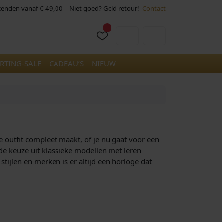
rzenden vanaf € 49,00 – Niet goed? Geld retour!
Contact
Cart
Account
RTING-SALE
CADEAU’S
NIEUW
je outfit compleet maakt, of je nu gaat voor een
rede keuze uit klassieke modellen met leren
stijlen en merken is er altijd een horloge dat