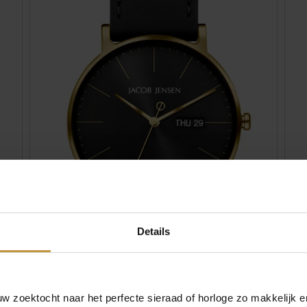
Details
,00
€
269,00
 zoektocht naar het perfecte sieraad of horloge zo makkelijk e
JACOB JENSEN 165 TIMELESS NORDIC