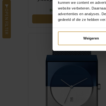
kunnen we content en advert
HERENHORLOGE
website verbeteren. Daarnaas
Direct leverbaar, 1 werkdag
OPEN FILTER
advertenties en analyses. D
gedeeld of die ze hebben ver
Weigeren