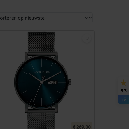
9.3
€
269,00