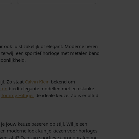
ar ook juist zakelijk of elegant. Moderne heren
, terwijl een sportief horloge met metalen band
soonlijkheid.
jl. Zo staat
Calvin Klein
bekend om
gton
biedt elegante modellen met een slanke
s
Tommy Hilfiger
de ideale keuze. Zo is er altijd
e jouw keuze baseren op stijl. Wil je een
r een moderne look kun je kiezen voor horloges
vensstijl? Dan zijn sportieve chronografen met