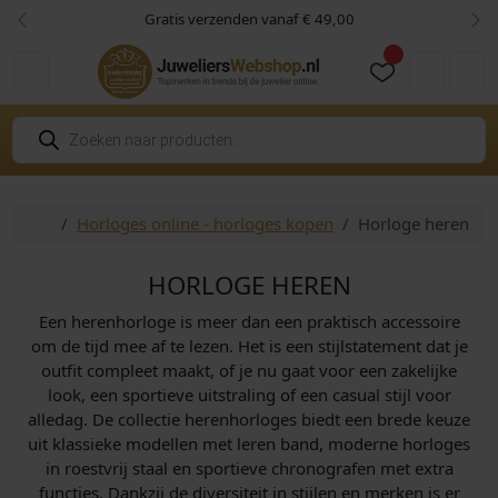
Skip to content
Skip to footer
Gratis verzenden vanaf € 49,00
Vorige
Vol
Cart
Account
P
r
o
d
u
c
Home
Horloges online - horloges kopen
Horloge heren
t
e
n
z
HORLOGE HEREN
o
e
Een herenhorloge is meer dan een praktisch accessoire
k
e
om de tijd mee af te lezen. Het is een stijlstatement dat je
n
outfit compleet maakt, of je nu gaat voor een zakelijke
look, een sportieve uitstraling of een casual stijl voor
alledag. De collectie herenhorloges biedt een brede keuze
uit klassieke modellen met leren band, moderne horloges
in roestvrij staal en sportieve chronografen met extra
functies. Dankzij de diversiteit in stijlen en merken is er