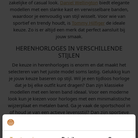
zakelijke of casual look.
Daniel Wellington
biedt elegante
modellen met een slanke kast en verwisselbare banden,
waardoor je eenvoudig van stijl wisselt. Voor wie van
sportief en trendy houdt, is
Tommy Hilfiger
de ideale
keuze. Zo is er altijd een merk dat perfect aansluit bij
jouw smaak.
HERENHORLOGES IN VERSCHILLENDE
STIJLEN
De keuze in herenhorloges is enorm en dat maakt het
selecteren van het juiste model soms lastig. Gelukkig kun
je jouw keuze baseren op stijl. Wil je een tijdloos horloge
dat je bij elke outfit kunt dragen? Dan zijn klassieke
modellen met een leren band ideaal. Voor een moderne
look kun je kiezen voor horloges met een minimalistische
wijzerplaat en metalen band. Ga je vaak de sportschool in
of houd je van een actieve levensstijl? Dan zijn sportieve
chronografen met extra functies zoals stopwatch en
datumaanduiding de juiste optie.
KLEUREN EN MATERIALEN