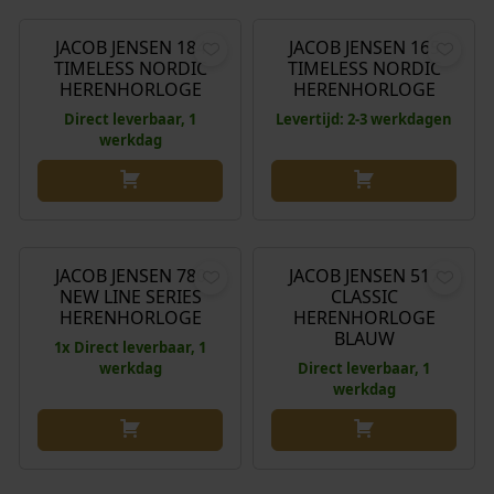
JACOB JENSEN 184
JACOB JENSEN 165
TIMELESS NORDIC
TIMELESS NORDIC
HERENHORLOGE
HERENHORLOGE
Direct leverbaar, 1
Levertijd: 2-3 werkdagen
werkdag
O
H
€
219,00
€
153,30
€
389,00
o
u
r
i
JACOB JENSEN 780
JACOB JENSEN 517
Aanbieding!
NEW LINE SERIES
CLASSIC
s
d
HERENHORLOGE
HERENHORLOGE
p
i
BLAUW
1x Direct leverbaar, 1
r
g
werkdag
Direct leverbaar, 1
o
e
werkdag
n
p
k
r
e
i
O
H
€
389,00
€
219,00
€
198,00
l
j