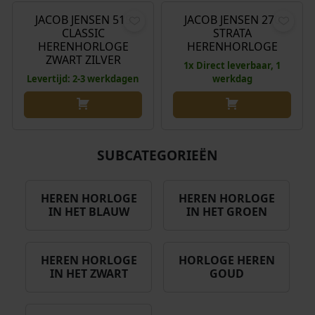
o
u
i
s
r
i
JACOB JENSEN 515
JACOB JENSEN 270
Aanbieding!
j
i
CLASSIC
STRATA
s
d
k
s
HERENHORLOGE
HERENHORLOGE
p
i
ZWART ZILVER
e
:
1x Direct leverbaar, 1
r
g
p
€
Levertijd: 2-3 werkdagen
werkdag
o
e
r
n
p
i
1
k
r
j
5
e
i
s
3
l
j
SUBCATEGORIEËN
w
,
i
s
a
3
j
i
s
0
HEREN HORLOGE
HEREN HORLOGE
k
s
IN HET BLAUW
IN HET GROEN
:
.
e
:
€
p
€
r
HEREN HORLOGE
HORLOGE HEREN
2
i
1
IN HET ZWART
GOUD
1
j
9
9
s
8
,