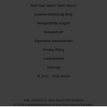
Niet naar wens? Geld retour!
JuweliersWebshop Blog
Veelgestelde vragen
Nieuwsbrief
Algemene voorwaarden
Privacy Policy
Cookiebeleid
Sitemap
© 2007 - 2026 MdeG
KvK: 34293423 - Btw: NL001591050B54
© 2026 JuweliersWebshop.nl voor horloges en sieraden.