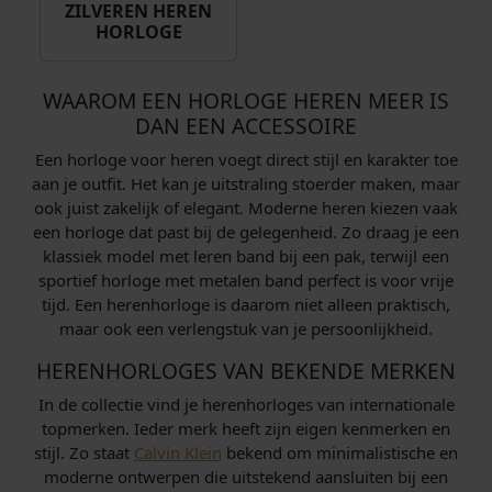
w
,
ZILVEREN HEREN
0
HORLOGE
a
0
0
s
0
.
:
.
WAAROM EEN HORLOGE HEREN MEER IS
€
DAN EEN ACCESSOIRE
Een horloge voor heren voegt direct stijl en karakter toe
2
aan je outfit. Het kan je uitstraling stoerder maken, maar
1
ook juist zakelijk of elegant. Moderne heren kiezen vaak
9
een horloge dat past bij de gelegenheid. Zo draag je een
,
klassiek model met leren band bij een pak, terwijl een
0
sportief horloge met metalen band perfect is voor vrije
0
tijd. Een herenhorloge is daarom niet alleen praktisch,
.
maar ook een verlengstuk van je persoonlijkheid.
HERENHORLOGES VAN BEKENDE MERKEN
In de collectie vind je herenhorloges van internationale
topmerken. Ieder merk heeft zijn eigen kenmerken en
stijl. Zo staat
Calvin Klein
bekend om minimalistische en
moderne ontwerpen die uitstekend aansluiten bij een