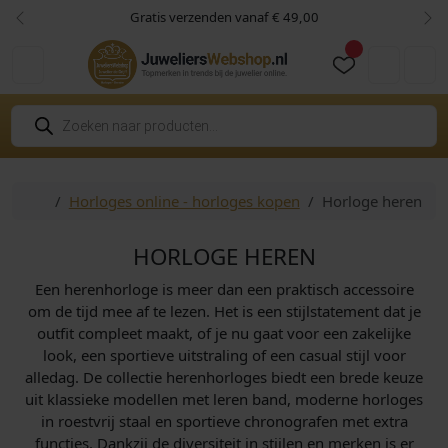
Skip to content
Skip to footer
Gratis verzenden vanaf € 49,00
Vorige
Vol
Cart
Account
P
r
o
d
u
c
Home
Horloges online - horloges kopen
Horloge heren
t
e
n
z
HORLOGE HEREN
o
e
Een herenhorloge is meer dan een praktisch accessoire
k
e
om de tijd mee af te lezen. Het is een stijlstatement dat je
n
outfit compleet maakt, of je nu gaat voor een zakelijke
look, een sportieve uitstraling of een casual stijl voor
alledag. De collectie herenhorloges biedt een brede keuze
uit klassieke modellen met leren band, moderne horloges
in roestvrij staal en sportieve chronografen met extra
functies. Dankzij de diversiteit in stijlen en merken is er