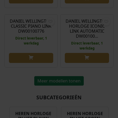
e
i
€
199,00
€
369,00
l
j
i
s
DANIEL WELLINGTON
DANIEL WELLINGTON
j
i
CLASSIC PIANO LINK
HORLOGE ICONIC
k
s
DW00100776
LINK AUTOMATIC
DW00100…
e
:
Direct leverbaar, 1
p
€
werkdag
Direct leverbaar, 1
werkdag
r
i
4
j
3
s
8
w
,
a
Meer modellen tonen
0
s
0
:
.
SUBCATEGORIEËN
€
5
HEREN HORLOGE
HEREN HORLOGE