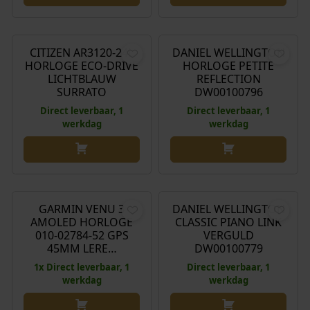
€
299,00
€
165,00
CITIZEN AR3120-24L
DANIEL WELLINGTON
HORLOGE ECO-DRIVE
HORLOGE PETITE
LICHTBLAUW
REFLECTION
SURRATO
DW00100796
Direct leverbaar, 1
Direct leverbaar, 1
werkdag
werkdag
O
H
€
519,99
€
438,00
€
199,00
o
u
r
i
GARMIN VENU 3
DANIEL WELLINGTON
Aanbieding!
AMOLED HORLOGE
CLASSIC PIANO LINK
s
d
010-02784-52 GPS
VERGULD
p
i
45MM LERE…
DW00100779
r
g
1x Direct leverbaar, 1
Direct leverbaar, 1
o
e
werkdag
werkdag
n
p
k
r