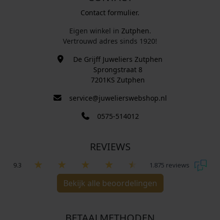
Contact formulier.
Eigen winkel in
Zutphen
.
Vertrouwd adres sinds 1920!
De Grijff Juweliers Zutphen
Sprongstraat 8
7201KS Zutphen
service@juwelierswebshop.nl
0575-514012
REVIEWS
9.3
1.875 reviews
Bekijk alle beoordelingen
BETAALMETHODEN