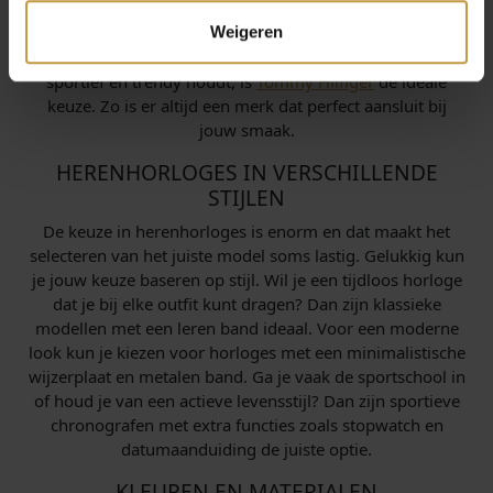
zakelijke of casual look.
Daniel Wellington
biedt elegante
modellen met een slanke kast en verwisselbare banden,
Weigeren
waardoor je eenvoudig van stijl wisselt. Voor wie van
sportief en trendy houdt, is
Tommy Hilfiger
de ideale
keuze. Zo is er altijd een merk dat perfect aansluit bij
jouw smaak.
HERENHORLOGES IN VERSCHILLENDE
STIJLEN
De keuze in herenhorloges is enorm en dat maakt het
selecteren van het juiste model soms lastig. Gelukkig kun
je jouw keuze baseren op stijl. Wil je een tijdloos horloge
dat je bij elke outfit kunt dragen? Dan zijn klassieke
modellen met een leren band ideaal. Voor een moderne
look kun je kiezen voor horloges met een minimalistische
wijzerplaat en metalen band. Ga je vaak de sportschool in
of houd je van een actieve levensstijl? Dan zijn sportieve
chronografen met extra functies zoals stopwatch en
datumaanduiding de juiste optie.
KLEUREN EN MATERIALEN