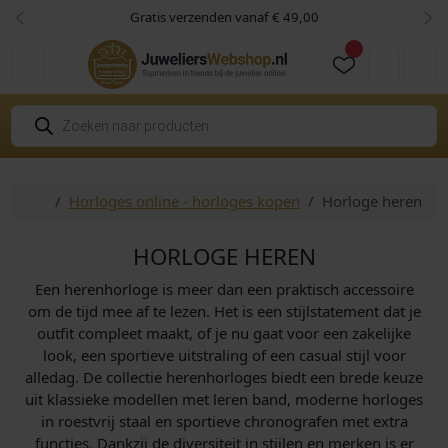
Skip to content
Skip to footer
Gratis verzenden vanaf € 49,00
Vorige
Vol
Cart
Account
P
r
o
d
u
c
Home
Horloges online - horloges kopen
Horloge heren
t
e
n
z
HORLOGE HEREN
o
e
Een herenhorloge is meer dan een praktisch accessoire
k
e
om de tijd mee af te lezen. Het is een stijlstatement dat je
n
outfit compleet maakt, of je nu gaat voor een zakelijke
look, een sportieve uitstraling of een casual stijl voor
alledag. De collectie herenhorloges biedt een brede keuze
uit klassieke modellen met leren band, moderne horloges
in roestvrij staal en sportieve chronografen met extra
functies. Dankzij de diversiteit in stijlen en merken is er