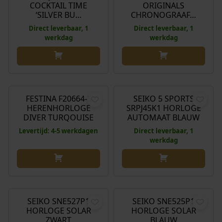
COCKTAIL TIME
ORIGINALS
‘SILVER BU…
CHRONOGRAAF…
Direct leverbaar, 1
Direct leverbaar, 1
werkdag
werkdag
€
149,00
€
340,00
FESTINA F20664-5
SEIKO 5 SPORTS
HERENHORLOGE
SRPJ45K1 HORLOGE
DIVER TURQOUISE
AUTOMAAT BLAUW
Levertijd: 4-5 werkdagen
Direct leverbaar, 1
werkdag
€
310,00
€
310,00
SEIKO SNE527P1
SEIKO SNE525P1
HORLOGE SOLAR
HORLOGE SOLAR
ZWART
BLAUW