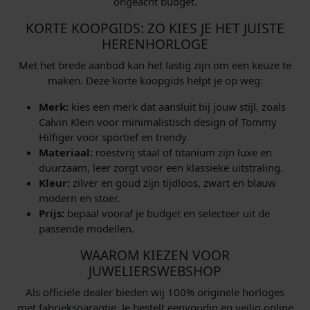
ongeacht budget.
KORTE KOOPGIDS: ZO KIES JE HET JUISTE
HERENHORLOGE
Met het brede aanbod kan het lastig zijn om een keuze te
maken. Deze korte koopgids helpt je op weg:
Merk:
kies een merk dat aansluit bij jouw stijl, zoals
Calvin Klein voor minimalistisch design of Tommy
Hilfiger voor sportief en trendy.
Materiaal:
roestvrij staal of titanium zijn luxe en
duurzaam, leer zorgt voor een klassieke uitstraling.
Kleur:
zilver en goud zijn tijdloos, zwart en blauw
modern en stoer.
Prijs:
bepaal vooraf je budget en selecteer uit de
passende modellen.
WAAROM KIEZEN VOOR
JUWELIERSWEBSHOP
Als officiële dealer bieden wij 100% originele horloges
met fabrieksgarantie. Je bestelt eenvoudig en veilig online