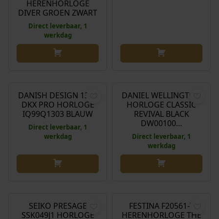
HERENHORLOGE
DIVER GROEN ZWART
Direct leverbaar, 1
werkdag
€
219,00
€
179,00
DANISH DESIGN 1303
DANIEL WELLINGTON
DKX PRO HORLOGE
HORLOGE CLASSIC
IQ99Q1303 BLAUW
REVIVAL BLACK
DW00100…
Direct leverbaar, 1
werkdag
Direct leverbaar, 1
werkdag
€
600,00
€
179,00
SEIKO PRESAGE
FESTINA F20561-7
SSK049J1 HORLOGE
HERENHORLOGE THE