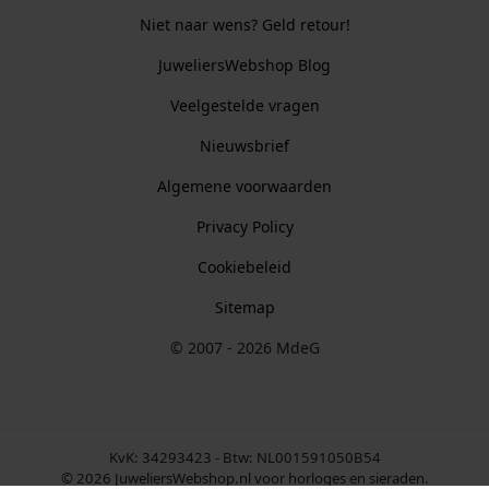
Niet naar wens? Geld retour!
JuweliersWebshop Blog
Veelgestelde vragen
Nieuwsbrief
Algemene voorwaarden
Privacy Policy
Cookiebeleid
Sitemap
© 2007 - 2026 MdeG
KvK: 34293423 - Btw: NL001591050B54
© 2026 JuweliersWebshop.nl voor horloges en sieraden.