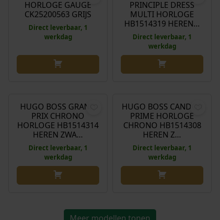
HORLOGE GAUGE
PRINCIPLE DRESS
s
0
CK25200563 GRIJS
MULTI HORLOGE
:
.
HB1514319 HEREN…
Direct leverbaar, 1
€
werkdag
Direct leverbaar, 1
werkdag
1
9
9
€
439,00
€
399,00
,
0
HUGO BOSS GRAND
HUGO BOSS CANDOR
0
PRIX CHRONO
PRIME HORLOGE
HORLOGE HB1514314
CHRONO HB1514308
.
HEREN ZWA…
HEREN Z…
Direct leverbaar, 1
Direct leverbaar, 1
werkdag
werkdag
Meer modellen tonen