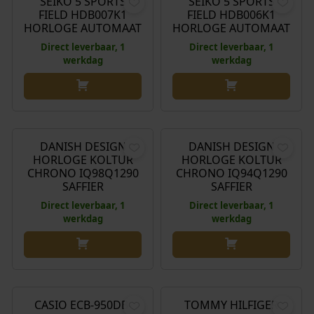
SEIKO 5 SPORTS
SEIKO 5 SPORTS
FIELD HDB007K1
FIELD HDB006K1
HORLOGE AUTOMAAT
HORLOGE AUTOMAAT
Direct leverbaar, 1
Direct leverbaar, 1
werkdag
werkdag
€
249,00
€
249,00
DANISH DESIGN
DANISH DESIGN
HORLOGE KOLTUR
HORLOGE KOLTUR
CHRONO IQ98Q1290
CHRONO IQ94Q1290
SAFFIER
SAFFIER
Direct leverbaar, 1
Direct leverbaar, 1
werkdag
werkdag
O
H
€
199,00
€
178,00
€
179,00
o
u
r
i
CASIO ECB-950DB-
TOMMY HILFIGER
Aanbieding!