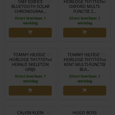
1AEF EDIFICE
HORLOGE TH1710761
s
d
BLUETOOTH SOLAR
OXFORD MULTI-
p
i
CHRONOGRAA…
FUNCTIE Z…
r
g
Direct leverbaar, 1
Direct leverbaar, 1
o
e
werkdag
werkdag
n
p
k
r
e
i
€
229,00
€
209,00
l
j
i
s
TOMMY HILFIGER
TOMMY HILFIGER
j
i
HORLOGE TH1710759
HORLOGE TH1710755
k
s
HERALD SKELETON
KENT MULTI-FUNCTIE
GRIJS
BLA…
e
:
p
€
Direct leverbaar, 1
Direct leverbaar, 1
werkdag
werkdag
r
i
1
j
7
€
199,00
€
359,00
s
8
w
,
CALVIN KLEIN
HUGO BOSS
a
0