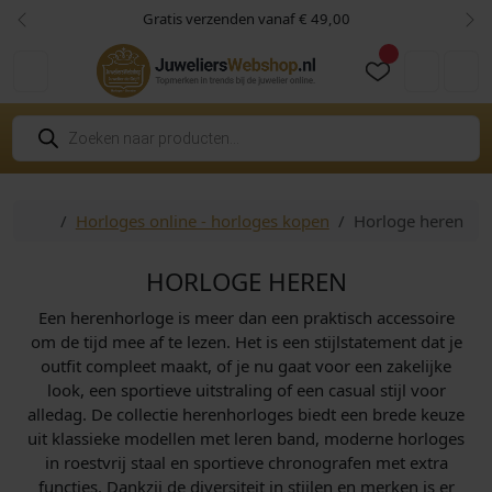
Skip to content
Skip to footer
Gratis verzenden vanaf € 49,00
Vorige
Vol
Cart
Account
P
r
o
d
u
c
Home
Horloges online - horloges kopen
Horloge heren
t
e
n
z
HORLOGE HEREN
o
e
Een herenhorloge is meer dan een praktisch accessoire
k
e
om de tijd mee af te lezen. Het is een stijlstatement dat je
n
outfit compleet maakt, of je nu gaat voor een zakelijke
look, een sportieve uitstraling of een casual stijl voor
alledag. De collectie herenhorloges biedt een brede keuze
uit klassieke modellen met leren band, moderne horloges
in roestvrij staal en sportieve chronografen met extra
functies. Dankzij de diversiteit in stijlen en merken is er