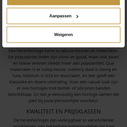
look kun je kiezen voor horloges met een minimalistische
wijzerplaat en metalen band. Ga je vaak de sportschool in
Aanpassen
of houd je van een actieve levensstijl? Dan zijn sportieve
chronografen met extra functies zoals stopwatch en
datumaanduiding de juiste optie.
Weigeren
KLEUREN EN MATERIALEN
Een herenhorloge komt in talloze kleuren en materialen.
De populairste tinten zijn zilver en goud, maar ook zwart
en blauw winnen steeds meer aan populariteit. Qua
materialen is er volop keuze: roestvrij staal is stevig en
luxe, titanium is licht en duurzaam, en leer geeft een
klassieke en stoere uitstraling. Voor een casual look zijn
er ook horloges met textiel- of siliconen banden
beschikbaar. Zo stel je eenvoudig een horloge samen dat
past bij jouw persoonlijke voorkeur.
KWALITEIT EN PRIJSKLASSEN
De herenhorloges zijn verkrijgbaar in verschillende
prijsklassen: van betaalbare instapmodellen tot luxe