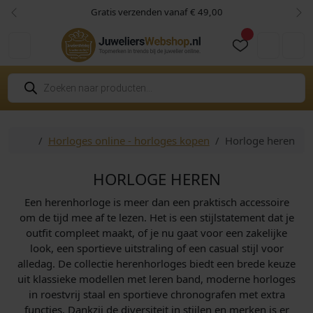
Skip to content
Skip to footer
Gratis verzenden vanaf € 49,00
Vorige
Vol
Cart
Account
P
r
o
d
u
c
Home
Horloges online - horloges kopen
Horloge heren
t
e
n
z
HORLOGE HEREN
o
e
Een herenhorloge is meer dan een praktisch accessoire
k
e
om de tijd mee af te lezen. Het is een stijlstatement dat je
n
outfit compleet maakt, of je nu gaat voor een zakelijke
look, een sportieve uitstraling of een casual stijl voor
alledag. De collectie herenhorloges biedt een brede keuze
uit klassieke modellen met leren band, moderne horloges
in roestvrij staal en sportieve chronografen met extra
functies. Dankzij de diversiteit in stijlen en merken is er