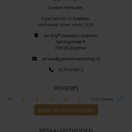
Contact formulier.
Eigen winkel in
Zutphen
.
Vertrouwd adres sinds 1920!
De Grijff Juweliers Zutphen
Sprongstraat 8
7201KS Zutphen
service@juwelierswebshop.nl
0575-514012
REVIEWS
9.3
1.875 reviews
Bekijk alle beoordelingen
BETAALMETHODEN