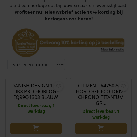
altijd een horloge dat bij jouw smaak en levensstijl past.
Profiteer nu: Nieuwsbrief actie 10% korting bij
horloges voor heren!
€
219,00
€
399,00
DANISH DESIGN 1303
CITIZEN CA4750-51X
DKX PRO HORLOGE
HORLOGE ECO-DRIVE
IQ99Q1303 BLAUW
CHRONO TITANIUM
GR…
Direct leverbaar, 1
werkdag
Direct leverbaar, 1
werkdag