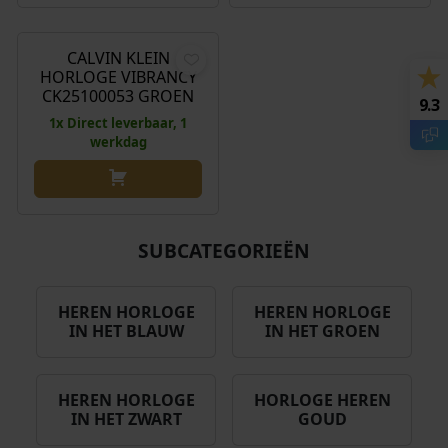
O
H
€
209,00
€
159,90
o
u
r
i
CALVIN KLEIN
Aanbieding!
HORLOGE VIBRANCY
s
d
CK25100053 GROEN
p
i
9.3
1x Direct leverbaar, 1
r
g
werkdag
o
e
n
p
k
r
e
i
l
j
SUBCATEGORIEËN
i
s
j
i
HEREN HORLOGE
HEREN HORLOGE
k
s
IN HET BLAUW
IN HET GROEN
e
:
p
€
r
HEREN HORLOGE
HORLOGE HEREN
i
1
IN HET ZWART
GOUD
j
5