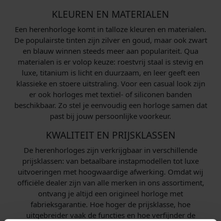
KLEUREN EN MATERIALEN
Een herenhorloge komt in talloze kleuren en materialen.
De populairste tinten zijn zilver en goud, maar ook zwart
en blauw winnen steeds meer aan populariteit. Qua
materialen is er volop keuze: roestvrij staal is stevig en
luxe, titanium is licht en duurzaam, en leer geeft een
klassieke en stoere uitstraling. Voor een casual look zijn
er ook horloges met textiel- of siliconen banden
beschikbaar. Zo stel je eenvoudig een horloge samen dat
past bij jouw persoonlijke voorkeur.
KWALITEIT EN PRIJSKLASSEN
De herenhorloges zijn verkrijgbaar in verschillende
prijsklassen: van betaalbare instapmodellen tot luxe
uitvoeringen met hoogwaardige afwerking. Omdat wij
officiële dealer zijn van alle merken in ons assortiment,
ontvang je altijd een origineel horloge met
fabrieksgarantie. Hoe hoger de prijsklasse, hoe
uitgebreider vaak de functies en hoe verfijnder de