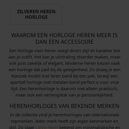
s
9
w
,
ZILVEREN HEREN
HORLOGE
a
9
s
0
:
.
WAAROM EEN HORLOGE HEREN MEER IS
€
DAN EEN ACCESSOIRE
Een horloge voor heren voegt direct stijl en karakter toe
2
aan je outfit. Het kan je uitstraling stoerder maken, maar
0
ook juist zakelijk of elegant. Moderne heren kiezen vaak
9
een horloge dat past bij de gelegenheid. Zo draag je een
,
klassiek model met leren band bij een pak, terwijl een
0
sportief horloge met metalen band perfect is voor vrije
0
tijd. Een herenhorloge is daarom niet alleen praktisch,
.
maar ook een verlengstuk van je persoonlijkheid.
HERENHORLOGES VAN BEKENDE MERKEN
In de collectie vind je herenhorloges van internationale
topmerken. Ieder merk heeft zijn eigen kenmerken en
stijl. Zo staat
Calvin Klein
bekend om minimalistische en