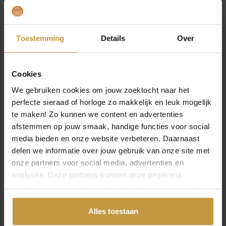
afwerking. Voor iedere man is er een passend horloge,
ongeacht budget.
KORTE KOOPGIDS: ZO KIES JE HET JUISTE
Toestemming
Details
Over
HERENHORLOGE
Met het brede aanbod kan het lastig zijn om een keuze te
maken. Deze korte koopgids helpt je op weg:
Cookies
We gebruiken cookies om jouw zoektocht naar het
Merk:
kies een merk dat aansluit bij jouw stijl, zoals
perfecte sieraad of horloge zo makkelijk en leuk mogelijk
Calvin Klein voor minimalistisch design of Tommy
te maken! Zo kunnen we content en advertenties
Hilfiger voor sportief en trendy.
Materiaal:
roestvrij staal of titanium zijn luxe en
afstemmen op jouw smaak, handige functies voor social
duurzaam, leer zorgt voor een klassieke uitstraling.
media bieden en onze website verbeteren. Daarnaast
Kleur:
zilver en goud zijn tijdloos, zwart en blauw
delen we informatie over jouw gebruik van onze site met
modern en stoer.
onze partners voor social media, advertenties en
Prijs:
bepaal vooraf je budget en selecteer uit de
OPEN FILTER
analyses. Deze partners kunnen deze gegevens
passende modellen.
combineren met andere informatie die je met hen hebt
WAAROM KIEZEN VOOR
gedeeld of die ze hebben verzameld via jouw gebruik van
JUWELIERSWEBSHOP
hun diensten.
Alles toestaan