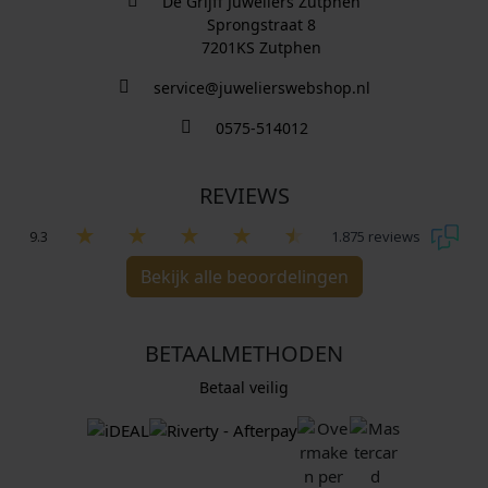
De Grijff Juweliers Zutphen
Sprongstraat 8
7201KS Zutphen
service@juwelierswebshop.nl
0575-514012
REVIEWS
9.3
1.875 reviews
Bekijk alle beoordelingen
BETAALMETHODEN
Betaal veilig