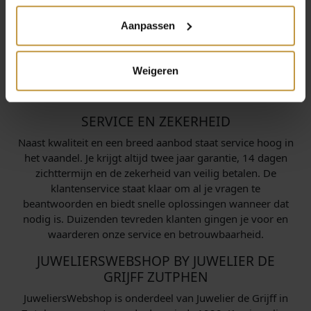
Als officiële dealer bieden wij 100% originele horloges
met fabrieksgarantie. Je bestelt eenvoudig en veilig online
Aanpassen
en hebt de keuze uit meerdere betaalopties, zoals iDeal
en creditcard. Dankzij snelle levering heb je je nieuwe
horloge vaak de volgende dag al in huis. Daarnaast kun je
Weigeren
terecht in onze winkel in Zutphen, waar je persoonlijk
advies krijgt en de collectie zelf kunt bekijken.
SERVICE EN ZEKERHEID
Naast kwaliteit en een breed aanbod staat service hoog in
het vaandel. Je krijgt altijd twee jaar garantie, 14 dagen
zichttermijn en de zekerheid van veilig betalen. De
klantenservice staat klaar om al je vragen te
beantwoorden en biedt snelle oplossingen wanneer dat
nodig is. Duizenden tevreden klanten gingen je voor en
waarderen onze service en betrouwbaarheid.
JUWELIERSWEBSHOP BY JUWELIER DE
GRIJFF ZUTPHEN
JuweliersWebshop is onderdeel van Juwelier de Grijff in