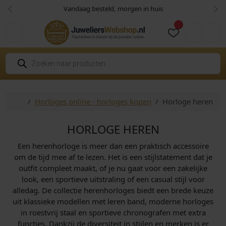
Skip to content
Skip to footer
Vandaag besteld, morgen in huis
Vorige
Vol
Cart
Account
P
r
o
d
u
c
Home
Horloges online - horloges kopen
Horloge heren
t
e
n
z
HORLOGE HEREN
o
e
Een herenhorloge is meer dan een praktisch accessoire
k
e
om de tijd mee af te lezen. Het is een stijlstatement dat je
n
outfit compleet maakt, of je nu gaat voor een zakelijke
look, een sportieve uitstraling of een casual stijl voor
alledag. De collectie herenhorloges biedt een brede keuze
uit klassieke modellen met leren band, moderne horloges
in roestvrij staal en sportieve chronografen met extra
functies. Dankzij de diversiteit in stijlen en merken is er