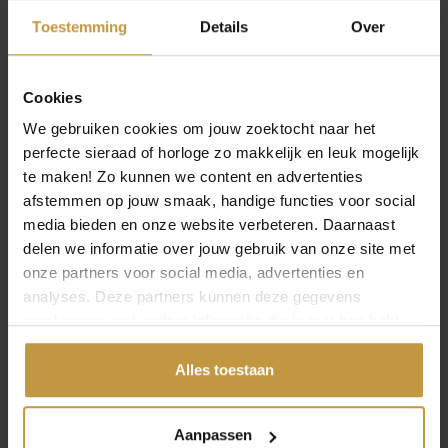
s
0
.
.
Toestemming
Details
Over
:
.
€
ZILVEREN HEREN
HORLOGE
Cookies
1
4
We gebruiken cookies om jouw zoektocht naar het
WAAROM EEN HORLOGE HEREN MEER IS
9
perfecte sieraad of horloge zo makkelijk en leuk mogelijk
DAN EEN ACCESSOIRE
,
te maken! Zo kunnen we content en advertenties
Een horloge voor heren voegt direct stijl en karakter toe
0
afstemmen op jouw smaak, handige functies voor social
aan je outfit. Het kan je uitstraling stoerder maken, maar
0
media bieden en onze website verbeteren. Daarnaast
ook juist zakelijk of elegant. Moderne heren kiezen vaak
.
delen we informatie over jouw gebruik van onze site met
een horloge dat past bij de gelegenheid. Zo draag je een
onze partners voor social media, advertenties en
klassiek model met leren band bij een pak, terwijl een
OPEN FILTER
analyses. Deze partners kunnen deze gegevens
sportief horloge met metalen band perfect is voor vrije
combineren met andere informatie die je met hen hebt
tijd. Een herenhorloge is daarom niet alleen praktisch,
maar ook een verlengstuk van je persoonlijkheid.
gedeeld of die ze hebben verzameld via jouw gebruik van
hun diensten.
Alles toestaan
HERENHORLOGES VAN BEKENDE MERKEN
In de collectie vind je herenhorloges van internationale
Aanpassen
topmerken. Ieder merk heeft zijn eigen kenmerken en