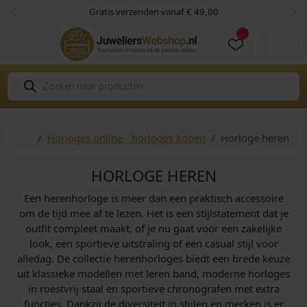
Skip to content
Skip to footer
Gratis verzenden vanaf € 49,00
Vorige
Vol
Cart
Account
P
r
o
d
u
c
Home
Horloges online - horloges kopen
Horloge heren
t
e
n
z
HORLOGE HEREN
o
e
Een herenhorloge is meer dan een praktisch accessoire
k
e
om de tijd mee af te lezen. Het is een stijlstatement dat je
n
outfit compleet maakt, of je nu gaat voor een zakelijke
look, een sportieve uitstraling of een casual stijl voor
alledag. De collectie herenhorloges biedt een brede keuze
uit klassieke modellen met leren band, moderne horloges
in roestvrij staal en sportieve chronografen met extra
functies. Dankzij de diversiteit in stijlen en merken is er