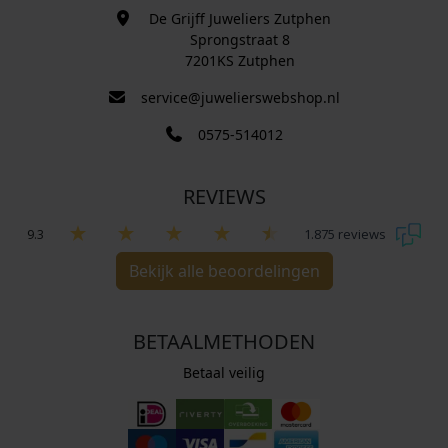
De Grijff Juweliers Zutphen
Sprongstraat 8
7201KS Zutphen
service@juwelierswebshop.nl
0575-514012
REVIEWS
9.3
1.875 reviews
Bekijk alle beoordelingen
BETAALMETHODEN
Betaal veilig