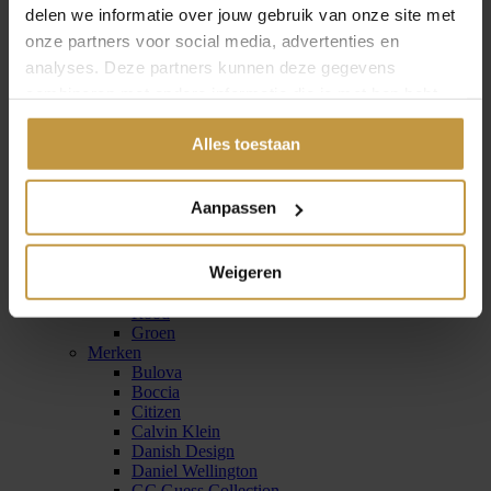
delen we informatie over jouw gebruik van onze site met
Tommy Hilfiger horloges
onze partners voor social media, advertenties en
analyses. Deze partners kunnen deze gegevens
combineren met andere informatie die je met hen hebt
gedeeld of die ze hebben verzameld via jouw gebruik van
Alles toestaan
hun diensten.
Zinzi horloges
Aanpassen
Horloges dames
Kleuren
Goud
Weigeren
Zilver
Blauw
Rood
Groen
Merken
Bulova
Boccia
Citizen
Calvin Klein
Danish Design
Daniel Wellington
GC Guess Collection