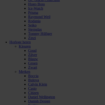
Hugo Boss
Ice-Watch
Prisma
Raymond Weil
Rodania
Seiko
Sternglas
Tommy Hilfiger
Zinzi
Horloge heren
Kleuren
Goud
Zilver
Blauw
Groen
Zwart
Merken
Boccia
Bulova
Calvin Klein
Casio
Citizen
Daniel Wellington
Danish Design