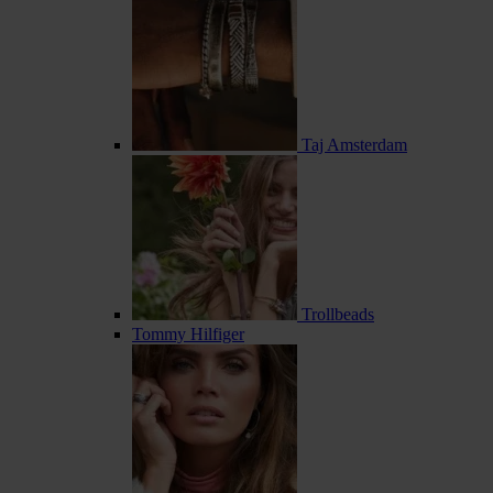
Taj Amsterdam
Trollbeads
Tommy Hilfiger