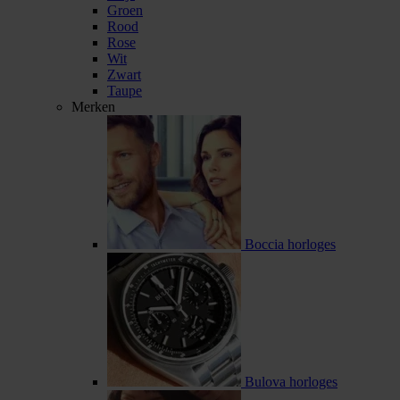
Groen
Rood
Rose
Wit
Zwart
Taupe
Merken
Boccia horloges
Bulova horloges