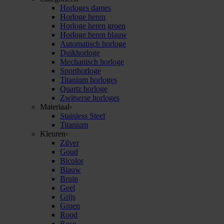
Horloges dames
Horloge heren
Horloge heren groen
Horloge heren blauw
Automatisch horloge
Duikhorloge
Mechanisch horloge
Sporthorloge
Titanium horloges
Quartz horloge
Zwitserse horloges
Materiaal
›
Stainless Steel
Titanium
Kleuren
›
Zilver
Goud
Bicolor
Blauw
Bruin
Geel
Grijs
Groen
Rood
Rose