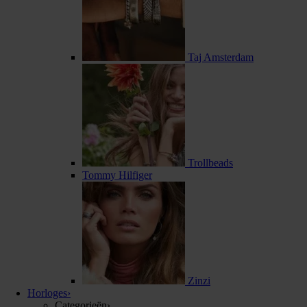
Taj Amsterdam
Trollbeads
Tommy Hilfiger
Zinzi
Horloges
›
Categorieën
›