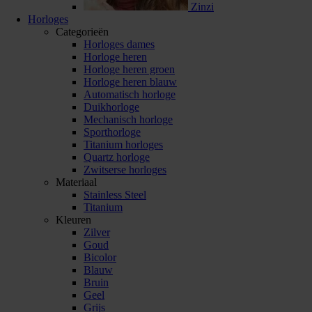
Zinzi
Horloges
Categorieën
Horloges dames
Horloge heren
Horloge heren groen
Horloge heren blauw
Automatisch horloge
Duikhorloge
Mechanisch horloge
Sporthorloge
Titanium horloges
Quartz horloge
Zwitserse horloges
Materiaal
Stainless Steel
Titanium
Kleuren
Zilver
Goud
Bicolor
Blauw
Bruin
Geel
Grijs