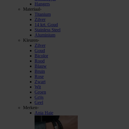
Hangers
Materiaal
›
Titanium
Zilver
14 krt. Goud
Stainless Steel
Aluminium
Kleuren
›
Zilver
Goud
Bicolor
Rood
Blauw
Bruin
Rose
Zwart
Wit
Groen
Grijs
Geel
Merken
›
Ania Haie