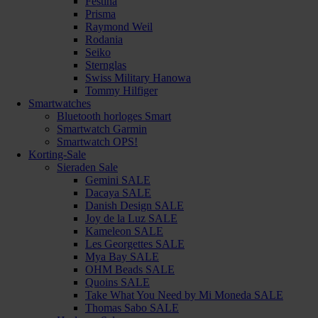
Festina
Prisma
Raymond Weil
Rodania
Seiko
Sternglas
Swiss Military Hanowa
Tommy Hilfiger
Smartwatches
Bluetooth horloges Smart
Smartwatch Garmin
Smartwatch OPS!
Korting-Sale
Sieraden Sale
Gemini SALE
Dacaya SALE
Danish Design SALE
Joy de la Luz SALE
Kameleon SALE
Les Georgettes SALE
Mya Bay SALE
OHM Beads SALE
Quoins SALE
Take What You Need by Mi Moneda SALE
Thomas Sabo SALE