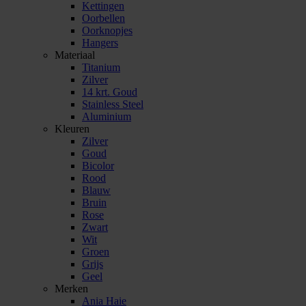
Kettingen
Oorbellen
Oorknopjes
Hangers
Materiaal
Titanium
Zilver
14 krt. Goud
Stainless Steel
Aluminium
Kleuren
Zilver
Goud
Bicolor
Rood
Blauw
Bruin
Rose
Zwart
Wit
Groen
Grijs
Geel
Merken
Ania Haie