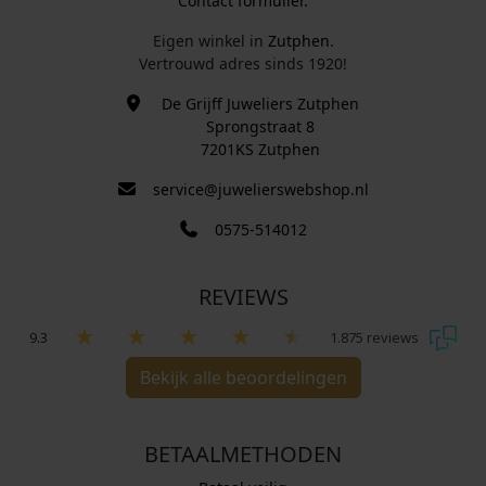
Contact formulier.
Eigen winkel in
Zutphen
.
Vertrouwd adres sinds 1920!
De Grijff Juweliers Zutphen
Sprongstraat 8
7201KS Zutphen
service@juwelierswebshop.nl
0575-514012
REVIEWS
9.3
1.875 reviews
Bekijk alle beoordelingen
BETAALMETHODEN