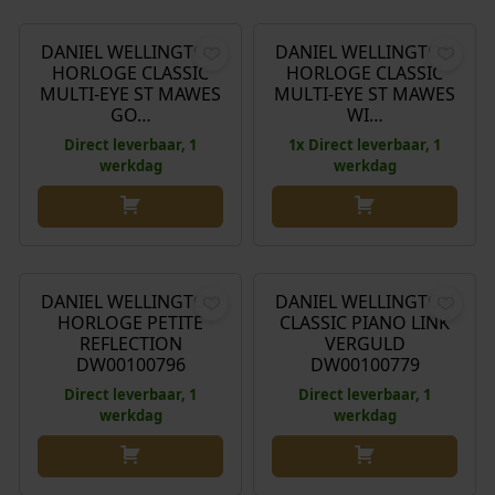
s
8
o
u
w
,
r
i
DANIEL WELLINGTON
DANIEL WELLINGTON
Aanbieding!
HORLOGE CLASSIC
HORLOGE CLASSIC
a
0
s
d
MULTI-EYE ST MAWES
MULTI-EYE ST MAWES
s
0
p
i
GO…
WI…
:
.
r
g
Direct leverbaar, 1
1x Direct leverbaar, 1
€
o
e
werkdag
werkdag
n
p
1
k
r
6
e
i
€
165,00
€
199,00
5
l
j
,
i
s
DANIEL WELLINGTON
DANIEL WELLINGTON
0
j
i
HORLOGE PETITE
CLASSIC PIANO LINK
0
k
s
REFLECTION
VERGULD
DW00100796
DW00100779
.
e
:
p
€
Direct leverbaar, 1
Direct leverbaar, 1
werkdag
werkdag
r
i
1
j
7
O
H