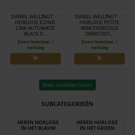
€
369,00
€
145,00
s
8
w
,
DANIEL WELLINGTON
DANIEL WELLINGTON
a
0
HORLOGE ICONIC
HORLOGE PETITE
s
0
LINK AUTOMATIC
MINI EVERGOLD
:
.
BLACK D…
DW001007…
€
Direct leverbaar, 1
Direct leverbaar, 1
werkdag
werkdag
1
9
9
,
0
Meer modellen tonen
0
.
SUBCATEGORIEËN
HEREN HORLOGE
HEREN HORLOGE
IN HET BLAUW
IN HET GROEN