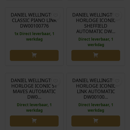
€
199,00
€
158,00
€
349,00
s
8
o
u
w
,
r
i
DANIEL WELLINGTON
DANIEL WELLINGTON
a
0
Aanbieding!
CLASSIC PIANO LINK
HORLOGE ICONIC
s
d
s
0
DW00100776
SHEFFIELD
p
i
:
.
AUTOMATIC DW…
1x Direct leverbaar, 1
r
g
€
werkdag
Direct leverbaar, 1
o
e
werkdag
n
p
1
k
r
9
e
i
9
€
349,00
€
369,00
l
j
,
i
s
0
DANIEL WELLINGTON
DANIEL WELLINGTON
j
i
0
HORLOGE ICONIC ST
HORLOGE ICONIC
k
s
MAVES AUTOMATIC
LINK AUTOMATIC
.
DW0…
DW00100…
e
:
p
€
Direct leverbaar, 1
Direct leverbaar, 1
werkdag
werkdag
r
i
1
j
5