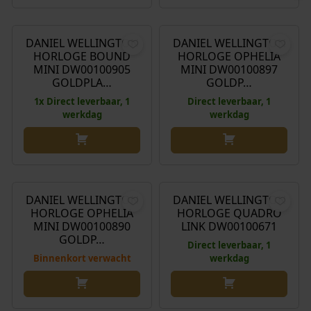
O
H
€
165,00
€
148,00
€
139,00
o
u
r
i
DANIEL WELLINGTON
DANIEL WELLINGTON
Aanbieding!
HORLOGE BOUND
HORLOGE OPHELIA
s
d
MINI DW00100905
MINI DW00100897
p
i
GOLDPLA…
GOLDP…
r
g
1x Direct leverbaar, 1
Direct leverbaar, 1
o
e
werkdag
werkdag
n
p
k
r
e
i
€
139,00
€
245,00
l
j
i
s
DANIEL WELLINGTON
DANIEL WELLINGTON
j
i
HORLOGE OPHELIA
HORLOGE QUADRO
k
s
MINI DW00100890
LINK DW00100671
GOLDP…
e
:
Direct leverbaar, 1
p
€
Binnenkort verwacht
werkdag
r
i
1
j
4
O
H
€
199,00
€
199,00
€
178,00