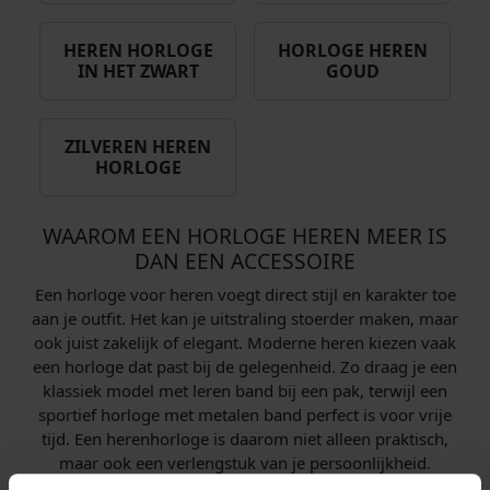
HEREN HORLOGE
HORLOGE HEREN
IN HET ZWART
GOUD
ZILVEREN HEREN
HORLOGE
WAAROM EEN HORLOGE HEREN MEER IS
DAN EEN ACCESSOIRE
Een horloge voor heren voegt direct stijl en karakter toe
aan je outfit. Het kan je uitstraling stoerder maken, maar
ook juist zakelijk of elegant. Moderne heren kiezen vaak
een horloge dat past bij de gelegenheid. Zo draag je een
klassiek model met leren band bij een pak, terwijl een
sportief horloge met metalen band perfect is voor vrije
tijd. Een herenhorloge is daarom niet alleen praktisch,
maar ook een verlengstuk van je persoonlijkheid.