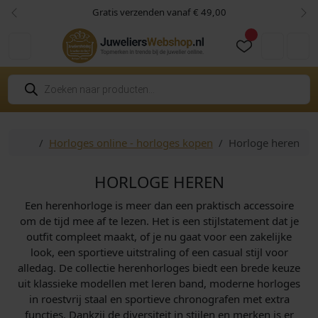
Skip to content
Skip to footer
Gratis verzenden vanaf € 49,00
Vorige
Vol
Cart
Account
P
r
o
d
u
c
Home
Horloges online - horloges kopen
Horloge heren
t
e
n
z
HORLOGE HEREN
o
e
Een herenhorloge is meer dan een praktisch accessoire
k
e
om de tijd mee af te lezen. Het is een stijlstatement dat je
n
outfit compleet maakt, of je nu gaat voor een zakelijke
look, een sportieve uitstraling of een casual stijl voor
alledag. De collectie herenhorloges biedt een brede keuze
uit klassieke modellen met leren band, moderne horloges
in roestvrij staal en sportieve chronografen met extra
functies. Dankzij de diversiteit in stijlen en merken is er