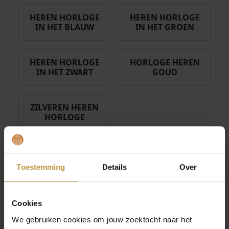
HEREN HORLOGE
HEREN HORLOGE
IN HET BLAUW
IN HET GROEN
HEREN HORLOGE
HORLOGE HEREN
IN HET ZWART
GOUD
ZILVEREN HEREN
HORLOGE
WAAROM EEN HORLOGE HEREN MEER IS
DAN EEN ACCESSOIRE
Toestemming
Details
Over
Een horloge voor heren voegt direct stijl en karakter toe
aan je outfit. Het kan je uitstraling stoerder maken, maar
ook juist zakelijk of elegant. Moderne heren kiezen vaak
Cookies
een horloge dat past bij de gelegenheid. Zo draag je een
We gebruiken cookies om jouw zoektocht naar het
klassiek model met leren band bij een pak, terwijl een