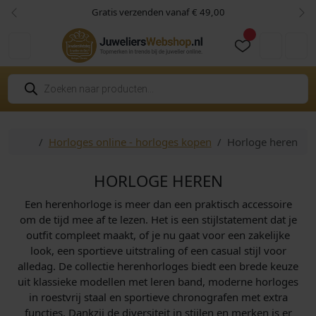
Skip to content
Skip to footer
 vanaf € 49,00
Niet goed? Geld 
Vorige
Vol
Cart
Account
P
r
o
d
u
c
Home
Horloges online - horloges kopen
Horloge heren
t
e
n
z
HORLOGE HEREN
o
e
Een herenhorloge is meer dan een praktisch accessoire
k
e
om de tijd mee af te lezen. Het is een stijlstatement dat je
n
outfit compleet maakt, of je nu gaat voor een zakelijke
look, een sportieve uitstraling of een casual stijl voor
alledag. De collectie herenhorloges biedt een brede keuze
uit klassieke modellen met leren band, moderne horloges
in roestvrij staal en sportieve chronografen met extra
functies. Dankzij de diversiteit in stijlen en merken is er