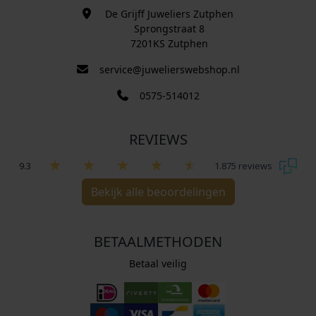
De Grijff Juweliers Zutphen
Sprongstraat 8
7201KS Zutphen
service@juwelierswebshop.nl
0575-514012
REVIEWS
9.3
1.875 reviews
Bekijk alle beoordelingen
BETAALMETHODEN
Betaal veilig