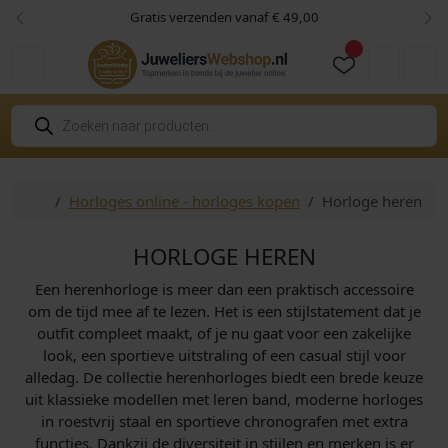
Skip to content
Skip to footer
Gratis verzenden vanaf € 49,00
Vorige
Vol
Cart
Account
P
r
o
d
u
c
Home
Horloges online - horloges kopen
Horloge heren
t
e
n
z
HORLOGE HEREN
o
e
Een herenhorloge is meer dan een praktisch accessoire
k
e
om de tijd mee af te lezen. Het is een stijlstatement dat je
n
outfit compleet maakt, of je nu gaat voor een zakelijke
look, een sportieve uitstraling of een casual stijl voor
alledag. De collectie herenhorloges biedt een brede keuze
uit klassieke modellen met leren band, moderne horloges
in roestvrij staal en sportieve chronografen met extra
functies. Dankzij de diversiteit in stijlen en merken is er