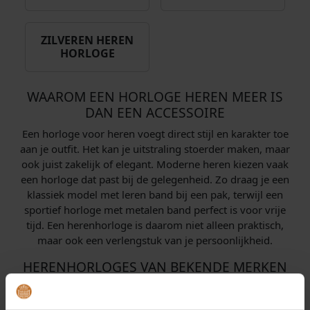
ZILVEREN HEREN
HORLOGE
WAAROM EEN HORLOGE HEREN MEER IS
DAN EEN ACCESSOIRE
Een horloge voor heren voegt direct stijl en karakter toe
aan je outfit. Het kan je uitstraling stoerder maken, maar
ook juist zakelijk of elegant. Moderne heren kiezen vaak
een horloge dat past bij de gelegenheid. Zo draag je een
klassiek model met leren band bij een pak, terwijl een
sportief horloge met metalen band perfect is voor vrije
tijd. Een herenhorloge is daarom niet alleen praktisch,
maar ook een verlengstuk van je persoonlijkheid.
HERENHORLOGES VAN BEKENDE MERKEN
In de collectie vind je herenhorloges van internationale
topmerken. Ieder merk heeft zijn eigen kenmerken en