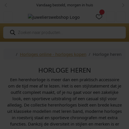
Skip to content
Skip to footer
Vandaag besteld, morgen in huis
Vorige
Vol
Cart
Account
P
r
o
d
u
c
Home
Horloges online - horloges kopen
Horloge heren
t
e
n
z
HORLOGE HEREN
o
e
Een herenhorloge is meer dan een praktisch accessoire
k
e
om de tijd mee af te lezen. Het is een stijlstatement dat je
n
outfit compleet maakt, of je nu gaat voor een zakelijke
look, een sportieve uitstraling of een casual stijl voor
alledag. De collectie herenhorloges biedt een brede keuze
uit klassieke modellen met leren band, moderne horloges
in roestvrij staal en sportieve chronografen met extra
functies. Dankzij de diversiteit in stijlen en merken is er