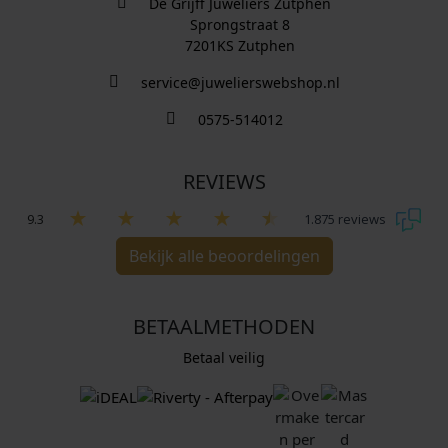
De Grijff Juweliers Zutphen
Sprongstraat 8
7201KS Zutphen
service@juwelierswebshop.nl
0575-514012
REVIEWS
9.3
1.875 reviews
Bekijk alle beoordelingen
BETAALMETHODEN
Betaal veilig