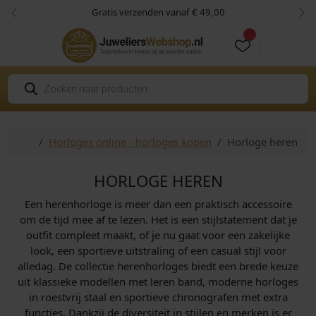
Skip to content
Skip to footer
Gratis verzenden vanaf € 49,00
Vorige
Vol
Cart
Account
P
r
o
d
u
c
Home
Horloges online - horloges kopen
Horloge heren
t
e
n
z
HORLOGE HEREN
o
e
Een herenhorloge is meer dan een praktisch accessoire
k
e
om de tijd mee af te lezen. Het is een stijlstatement dat je
n
outfit compleet maakt, of je nu gaat voor een zakelijke
look, een sportieve uitstraling of een casual stijl voor
alledag. De collectie herenhorloges biedt een brede keuze
uit klassieke modellen met leren band, moderne horloges
in roestvrij staal en sportieve chronografen met extra
functies. Dankzij de diversiteit in stijlen en merken is er