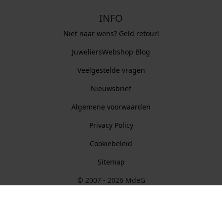
INFO
Niet naar wens? Geld retour!
JuweliersWebshop Blog
Veelgestelde vragen
Nieuwsbrief
Algemene voorwaarden
Privacy Policy
Cookiebeleid
Sitemap
© 2007 - 2026 MdeG