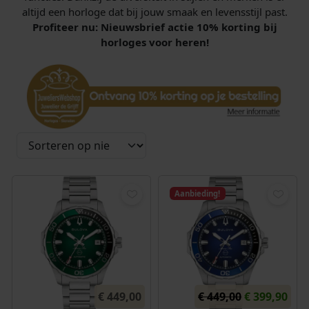
altijd een horloge dat bij jouw smaak en levensstijl past.
Profiteer nu: Nieuwsbrief actie 10% korting bij
horloges voor heren!
Aanbieding!
O
H
€
449,00
€
449,00
€
399,90