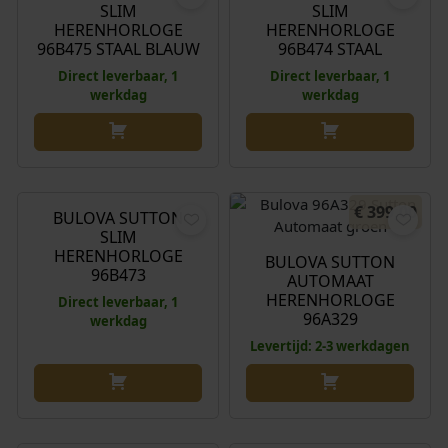
SLIM
SLIM
HERENHORLOGE
HERENHORLOGE
96B475 STAAL BLAUW
96B474 STAAL
Direct leverbaar, 1
Direct leverbaar, 1
werkdag
werkdag
€
199,00
€
399,00
BULOVA SUTTON
SLIM
HERENHORLOGE
BULOVA SUTTON
96B473
AUTOMAAT
HERENHORLOGE
Direct leverbaar, 1
96A329
werkdag
Levertijd: 2-3 werkdagen
O
H
€
1.250,00
€
1.098,00
€
1.390,00
o
u