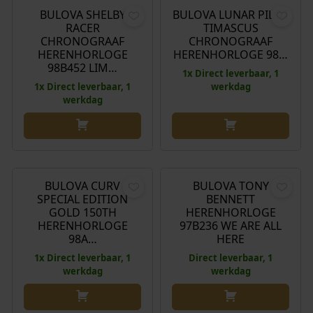
r
i
BULOVA SHELBY
BULOVA LUNAR PILOT
Aanbieding!
RACER
TIMASCUS
s
d
CHRONOGRAAF
CHRONOGRAAF
p
i
HERENHORLOGE
HERENHORLOGE 98…
r
g
98B452 LIM…
1x Direct leverbaar, 1
o
e
1x Direct leverbaar, 1
werkdag
n
p
werkdag
k
r
e
i
l
j
O
H
€
1.849,00
€
1.649,00
€
429,00
i
s
o
u
j
i
r
i
BULOVA CURV
BULOVA TONY
Aanbieding!
k
s
SPECIAL EDITION
BENNETT
s
d
GOLD 150TH
HERENHORLOGE
e
:
p
i
HERENHORLOGE
97B236 WE ARE ALL
p
€
r
g
98A…
HERE
r
o
e
1x Direct leverbaar, 1
Direct leverbaar, 1
i
1
n
p
werkdag
werkdag
j
.
k
r
s
0
e
i