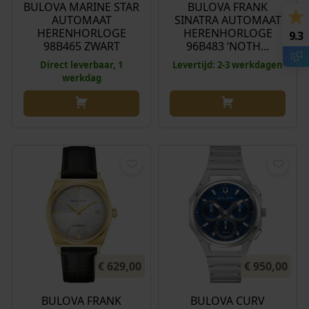
BULOVA MARINE STAR
BULOVA FRANK
w
,
AUTOMAAT
SINATRA AUTOMAAT
a
9
HERENHORLOGE
HERENHORLOGE
9.3
s
0
98B465 ZWART
96B483 ‘NOTH…
:
.
Direct leverbaar, 1
Levertijd: 2-3 werkdagen
€
werkdag
4
4
9
,
0
0
.
€
629,00
€
950,00
BULOVA FRANK
BULOVA CURV