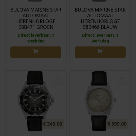
o
u
r
i
BULOVA MARINE STAR
BULOVA MARINE STAR
AUTOMAAT
AUTOMAAT
s
d
HERENHORLOGE
HERENHORLOGE
p
i
98B471 GROEN
98B466 BLAUW
r
g
Direct leverbaar, 1
Direct leverbaar, 1
o
e
werkdag
werkdag
n
p
k
r
e
i
l
j
i
s
j
i
k
s
e
:
p
€
r
i
3
€
349,00
€
599,00
j
9
s
9