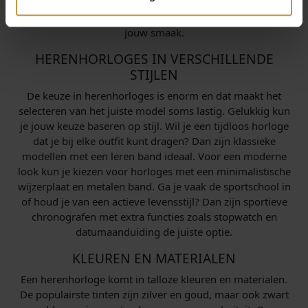
sportief en trendy houdt, is
Tommy Hilfiger
de ideale
keuze. Zo is er altijd een merk dat perfect aansluit bij
jouw smaak.
HERENHORLOGES IN VERSCHILLENDE
STIJLEN
De keuze in herenhorloges is enorm en dat maakt het
selecteren van het juiste model soms lastig. Gelukkig kun
je jouw keuze baseren op stijl. Wil je een tijdloos horloge
dat je bij elke outfit kunt dragen? Dan zijn klassieke
modellen met een leren band ideaal. Voor een moderne
look kun je kiezen voor horloges met een minimalistische
wijzerplaat en metalen band. Ga je vaak de sportschool in
of houd je van een actieve levensstijl? Dan zijn sportieve
chronografen met extra functies zoals stopwatch en
datumaanduiding de juiste optie.
KLEUREN EN MATERIALEN
Een herenhorloge komt in talloze kleuren en materialen.
De populairste tinten zijn zilver en goud, maar ook zwart