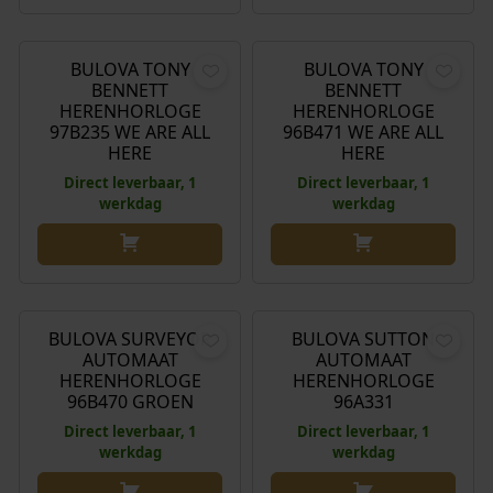
w
9
l
j
€
399,00
€
399,00
a
8
i
s
s
,
j
i
BULOVA TONY
BULOVA TONY
:
0
k
s
BENNETT
BENNETT
€
0
HERENHORLOGE
HERENHORLOGE
e
:
97B235 WE ARE ALL
96B471 WE ARE ALL
.
p
€
HERE
HERE
1
r
Direct leverbaar, 1
Direct leverbaar, 1
.
i
1
werkdag
werkdag
2
j
.
5
s
6
0
w
4
€
329,00
€
399,00
,
a
9
0
s
,
BULOVA SURVEYOR
BULOVA SUTTON
0
:
0
AUTOMAAT
AUTOMAAT
.
€
0
HERENHORLOGE
HERENHORLOGE
96B470 GROEN
96A331
.
1
Direct leverbaar, 1
Direct leverbaar, 1
werkdag
werkdag
.
8