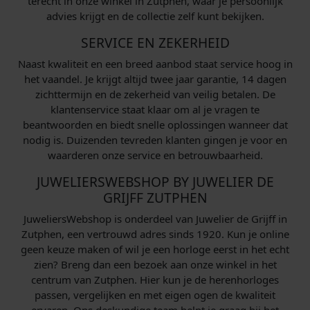
terecht in onze winkel in Zutphen, waar je persoonlijk
advies krijgt en de collectie zelf kunt bekijken.
SERVICE EN ZEKERHEID
Naast kwaliteit en een breed aanbod staat service hoog in
het vaandel. Je krijgt altijd twee jaar garantie, 14 dagen
zichttermijn en de zekerheid van veilig betalen. De
klantenservice staat klaar om al je vragen te
beantwoorden en biedt snelle oplossingen wanneer dat
nodig is. Duizenden tevreden klanten gingen je voor en
waarderen onze service en betrouwbaarheid.
JUWELIERSWEBSHOP BY JUWELIER DE
GRIJFF ZUTPHEN
JuweliersWebshop is onderdeel van Juwelier de Grijff in
Zutphen, een vertrouwd adres sinds 1920. Kun je online
geen keuze maken of wil je een horloge eerst in het echt
zien? Breng dan een bezoek aan onze winkel in het
centrum van Zutphen. Hier kun je de herenhorloges
passen, vergelijken en met eigen ogen de kwaliteit
ervaren. Ons deskundige team helpt je graag bij het