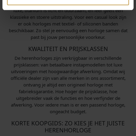
materialen is er volop keuze: roestvrij staal is stevig en
luxe, titanium is licht en duurzaam, en leer geeft een
klassieke en stoere uitstraling. Voor een casual look zijn
er ook horloges met textiel- of siliconen banden
beschikbaar. Zo stel je eenvoudig een horloge samen dat
past bij jouw persoonlijke voorkeur.
KWALITEIT EN PRIJSKLASSEN
De herenhorloges zijn verkrijgbaar in verschillende
prijsklassen: van betaalbare instapmodellen tot luxe
uitvoeringen met hoogwaardige afwerking. Omdat wij
officiële dealer zijn van alle merken in ons assortiment,
ontvang je altijd een origineel horloge met
fabrieksgarantie. Hoe hoger de prijsklasse, hoe
uitgebreider vaak de functies en hoe verfijnder de
afwerking. Voor iedere man is er een passend horloge,
ongeacht budget.
KORTE KOOPGIDS: ZO KIES JE HET JUISTE
HERENHORLOGE