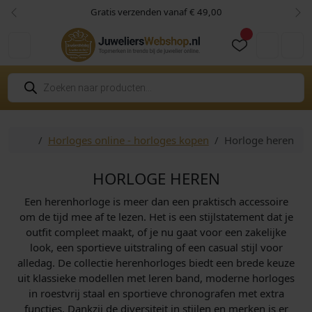
Skip to content
Skip to footer
Gratis verzenden vanaf € 49,00
Vorige
Vol
Cart
Account
P
r
o
d
u
c
Home
Horloges online - horloges kopen
Horloge heren
t
e
n
z
HORLOGE HEREN
o
e
Een herenhorloge is meer dan een praktisch accessoire
k
e
om de tijd mee af te lezen. Het is een stijlstatement dat je
n
outfit compleet maakt, of je nu gaat voor een zakelijke
look, een sportieve uitstraling of een casual stijl voor
alledag. De collectie herenhorloges biedt een brede keuze
uit klassieke modellen met leren band, moderne horloges
in roestvrij staal en sportieve chronografen met extra
functies. Dankzij de diversiteit in stijlen en merken is er