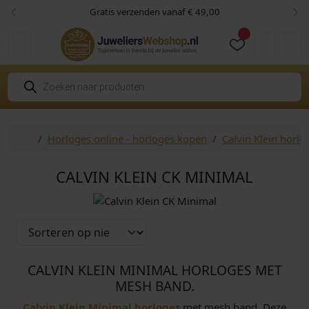
Skip to content
Skip to footer
Gratis verzenden vanaf € 49,00
Vorige
Vol
Cart
Account
P
r
o
d
u
c
Home
Horloges online - horloges kopen
Calvin Klein horlo
t
e
n
z
CALVIN KLEIN CK MINIMAL
o
e
k
e
n
CALVIN KLEIN MINIMAL HORLOGES MET
MESH BAND.
Calvin Klein Minimal horloges
met mesh band. Deze