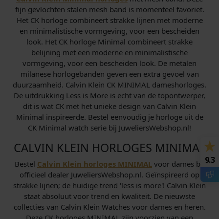
fijn gevlochten stalen mesh band is momenteel favoriet.
Het CK horloge combineert strakke lijnen met moderne
en minimalistische vormgeving, voor een bescheiden
look. Het CK horloge Minimal combineert strakke
belijning met een moderne en minimalistische
vormgeving, voor een bescheiden look. De metalen
milanese horlogebanden geven een extra gevoel van
duurzaamheid. Calvin Klein CK MINIMAL dameshorloges.
De uitdrukking Less is More is echt van de topontwerper,
dit is wat CK met het unieke design van Calvin Klein
Minimal inspireerde. Bestel eenvoudig je horloge uit de
CK Minimal watch serie bij JuweliersWebshop.nl!
CALVIN KLEIN HORLOGES MINIMAL
9.3
Bestel
Calvin Klein horloges MINIMAL
voor dames bij
officieel dealer JuweliersWebshop.nl. Geïnspireerd op
strakke lijnen; de huidige trend 'less is more'! Calvin Klein
staat absoluut voor trend en kwaliteit. De nieuwste
collecties van Calvin Klein Watches voor dames en heren.
Deze CK horloges MINIMAL zijn voorzien van een