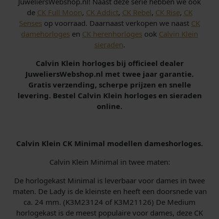
JuweliersWebshop.nl! Naast deze serie hebben we ook
de
CK Full Moon
,
CK Addict
,
CK Rebel
,
CK Rise
,
CK
Senses
op voorraad. Daarnaast verkopen we naast
CK
damehorloges
en
CK herenhorloges
ook
Calvin Klein
sieraden
.
Calvin Klein horloges bij officieel dealer
JuweliersWebshop.nl met twee jaar garantie.
Gratis verzending, scherpe prijzen en snelle
levering. Bestel Calvin Klein horloges en sieraden
online.
Calvin Klein CK Minimal modellen dameshorloges.
Calvin Klein Minimal in twee maten:
De horlogekast Minimal is leverbaar voor dames in twee
maten. De Lady is de kleinste en heeft een doorsnede van
ca. 24 mm. (K3M23124 of K3M21126) De Medium
horlogekast is de meest populaire voor dames, deze CK