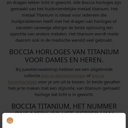
en dragen lekker licht in gewicht. Alle Boccia horloges zijn
gemaakt van het huidvriendelijke metaal titanium. Het
metaal Titanium is ideaal voor iedereen die
huidproblemen heeft met het dragen van horloges of
sieraden vanwege allergie de beste oplossing ten
opzichte van andere metalen. Het titanium wordt mede
daarom ook in de medische wereld veel gebruikt.
BOCCIA HORLOGES VAN TITANIUM
VOOR DAMES EN HEREN.
Bij Juwelierswebshop hebben we een uitgebreide
collectie
boccia dameshorloges
of
boccia
herenhorloges
voor je om uit te kiezen. In beide gevallen
heb je te maken met een stijlvolle, van titanium gemaakt
horloge dat licht is in gewicht.
BOCCIA TITANIUM, HET NUMMER
ONE MERK OP HET GEBIED VAN
TITANIUM.