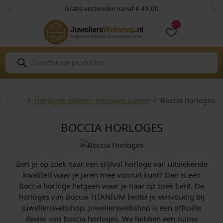
Skip to content
Skip to footer
Gratis verzenden vanaf € 49,00
Vorige
Vol
Cart
Account
P
r
o
d
u
c
Home
Horloges online - horloges kopen
Boccia horloges
t
e
n
z
BOCCIA HORLOGES
o
e
k
e
n
Ben je op zoek naar een stijlvol horloge van uitstekende
kwaliteit waar je jaren mee vooruit kunt? Dan is een
Boccia horloge hetgeen waar je naar op zoek bent. De
horloges van Boccia TITANIUM bestel je eenvoudig bij
Juwelierswebshop. Juwelierswebshop is een officiële
dealer van Boccia horloges. We hebben een ruime