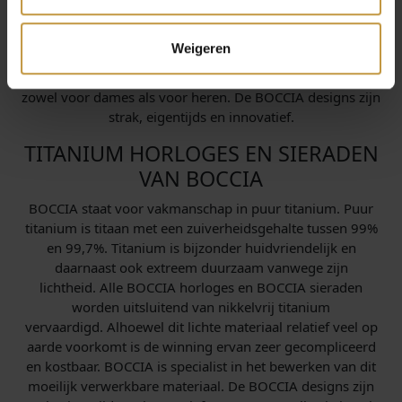
Video van het merk Boccia:
Weigeren
De BOCCIA-collectie bestaat uit horloges en sieraden
zowel voor dames als voor heren. De BOCCIA designs zijn
strak, eigentijds en innovatief.
TITANIUM HORLOGES EN SIERADEN
VAN BOCCIA
BOCCIA staat voor vakmanschap in puur titanium. Puur
titanium is titaan met een zuiverheidsgehalte tussen 99%
en 99,7%. Titanium is bijzonder huidvriendelijk en
daarnaast ook extreem duurzaam vanwege zijn
lichtheid. Alle BOCCIA horloges en BOCCIA sieraden
worden uitsluitend van nikkelvrij titanium
vervaardigd. Alhoewel dit lichte materiaal relatief veel op
aarde voorkomt is de winning ervan zeer gecompliceerd
en kostbaar. BOCCIA is specialist in het bewerken van dit
moeilijk verwerkbare materiaal. De BOCCIA designs zijn