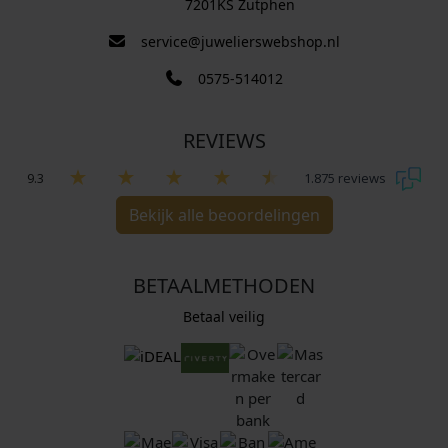
7201KS Zutphen
service@juwelierswebshop.nl
0575-514012
REVIEWS
9.3
1.875 reviews
Bekijk alle beoordelingen
BETAALMETHODEN
Betaal veilig