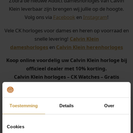
Zodra de nieuwe Addict dameshorloges van Calvin
Klein leverbaar zijn brengen wij jullie op de hoogte.
Volg ons via
Facebook
en
Instagram
!
Vele CK horloges voor dames en heren op voorraad en
snelle levering!
Calvin Klein
dameshorloges
en
Calvin Klein herenhorloges
Koop online voordelig uw Calvin Klein horloge bij
officieel dealer met 10% korting.
Calvin Klein horloges – CK Watches – Gratis
verzekerde verzending in Nederland !
Facebook
X / Twitter
LinkedIn
E-mail
Toestemming
Details
Over
← Buddha to Buddha
Mix en Match met Les
Cookies
Ben Torque armband
Georgettes Armbanden →