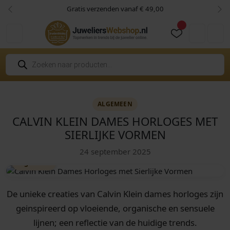
Skip to content
Skip to footer
Gratis verzenden vanaf € 49,00
Vorige
Vol
Cart
Account
P
r
o
d
u
c
t
ALGEMEEN
e
CALVIN KLEIN DAMES HORLOGES MET
n
z
SIERLIJKE VORMEN
o
e
k
24 september 2025
e
Algemeen
n
De unieke creaties van Calvin Klein dames horloges zijn
geinspireerd op vloeiende, organische en sensuele
lijnen; een reflectie van de huidige trends.