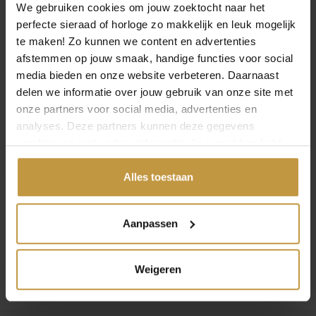
We gebruiken cookies om jouw zoektocht naar het
perfecte sieraad of horloge zo makkelijk en leuk mogelijk
GERELATEERDE ARTIKELEN
te maken! Zo kunnen we content en advertenties
afstemmen op jouw smaak, handige functies voor social
media bieden en onze website verbeteren. Daarnaast
KETTINGLENGTE
delen we informatie over jouw gebruik van onze site met
KIEZEN: ZO BEPAAL JE
WAAROM DE JUISTE
onze partners voor social media, advertenties en
DE JUISTE LENGTE
ARMBANDMAAT
analyses. Deze partners kunnen deze gegevens
BELANGRIJK IS
combineren met andere informatie die je met hen hebt
gedeeld of die ze hebben verzameld via jouw gebruik van
hun diensten.
Alles toestaan
Aanpassen
HORLOGEBATTERIJ
VERVANGEN: KOSTEN
EN WAAR JE TERECHT
KUNT
Weigeren